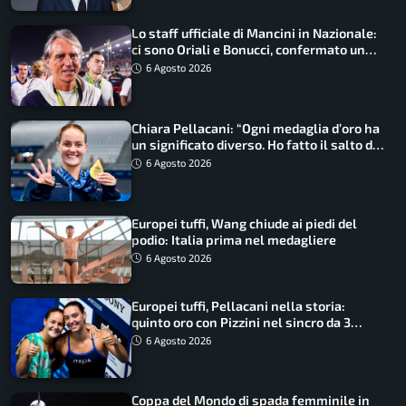
Lo staff ufficiale di Mancini in Nazionale:
ci sono Oriali e Bonucci, confermato un
ritorno
6 Agosto 2026
Chiara Pellacani: “Ogni medaglia d’oro ha
un significato diverso. Ho fatto il salto di
qualità”
6 Agosto 2026
Europei tuffi, Wang chiude ai piedi del
podio: Italia prima nel medagliere
6 Agosto 2026
Europei tuffi, Pellacani nella storia:
quinto oro con Pizzini nel sincro da 3
metri
6 Agosto 2026
Coppa del Mondo di spada femminile in