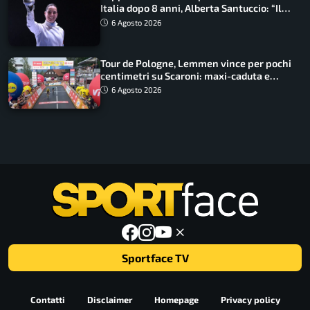
Italia dopo 8 anni, Alberta Santuccio: “Il
lavoro dà sempre i suoi frutti”
6 Agosto 2026
Tour de Pologne, Lemmen vince per pochi
centimetri su Scaroni: maxi-caduta e
tappa accorciata
6 Agosto 2026
Sportface TV
Contatti
Disclaimer
Homepage
Privacy policy