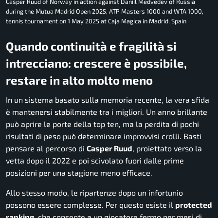
Casper Ruud of Norway in action against Daniil Medvedev of Russia
during the Mutua Madrid Open 2025, ATP Masters 1000 and WTA 1000,
tennis tournament on 1 May 2025 at Caja Magica in Madrid, Spain
Quando continuità e fragilità si
intrecciano: crescere è possibile,
restare in alto molto meno
In un sistema basato sulla memoria recente, la vera sfida
è mantenersi stabilmente tra i migliori. Un anno brillante
può aprire le porte della top ten, ma la perdita di pochi
risultati di peso può determinare improvvisi crolli. Basti
pensare al percorso di
Casper Ruud
, proiettato verso la
vetta dopo il 2022 e poi scivolato fuori dalle prime
posizioni per una stagione meno efficace.
Allo stesso modo, le ripartenze dopo un infortunio
possono essere complesse. Per questo esiste il
protected
ranking
, che consente a un giocatore fermo per mesi di