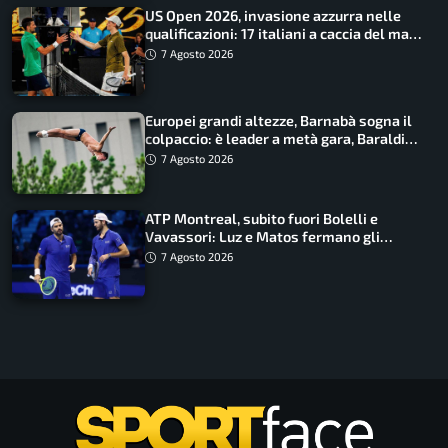
US Open 2026, invasione azzurra nelle
qualificazioni: 17 italiani a caccia del main
draw
7 Agosto 2026
Europei grandi altezze, Barnabà sogna il
colpaccio: è leader a metà gara, Baraldi
ancora in corsa
7 Agosto 2026
ATP Montreal, subito fuori Bolelli e
Vavassori: Luz e Matos fermano gli
azzurri
7 Agosto 2026