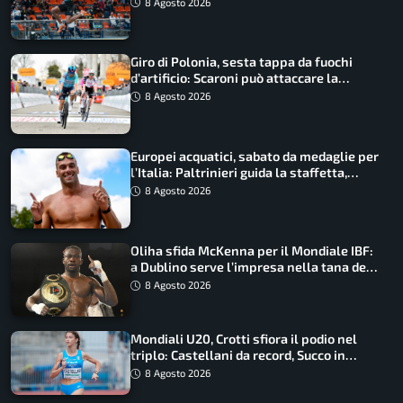
8 Agosto 2026
Giro di Polonia, sesta tappa da fuochi
d’artificio: Scaroni può attaccare la
maglia di Lemmen
8 Agosto 2026
Europei acquatici, sabato da medaglie per
l’Italia: Paltrinieri guida la staffetta,
Barnabà sogna l’oro dalle grandi altezze
8 Agosto 2026
Oliha sfida McKenna per il Mondiale IBF:
a Dublino serve l’impresa nella tana del
lupo
8 Agosto 2026
Mondiali U20, Crotti sfiora il podio nel
triplo: Castellani da record, Succo in
finale
8 Agosto 2026