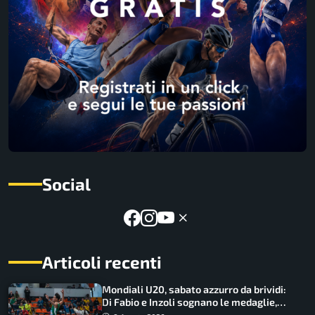
Social
Articoli recenti
Mondiali U20, sabato azzurro da brividi:
Di Fabio e Inzoli sognano le medaglie,
Castellani e Succo in finale