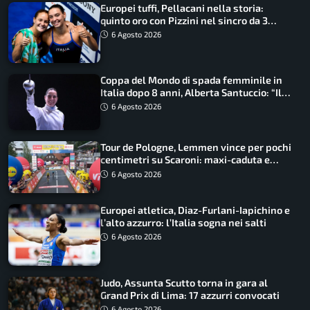
Europei tuffi, Pellacani nella storia:
quinto oro con Pizzini nel sincro da 3
metri
6 Agosto 2026
Coppa del Mondo di spada femminile in
Italia dopo 8 anni, Alberta Santuccio: “Il
lavoro dà sempre i suoi frutti”
6 Agosto 2026
Tour de Pologne, Lemmen vince per pochi
centimetri su Scaroni: maxi-caduta e
tappa accorciata
6 Agosto 2026
Europei atletica, Diaz-Furlani-Iapichino e
l’alto azzurro: l’Italia sogna nei salti
6 Agosto 2026
Judo, Assunta Scutto torna in gara al
Grand Prix di Lima: 17 azzurri convocati
6 Agosto 2026