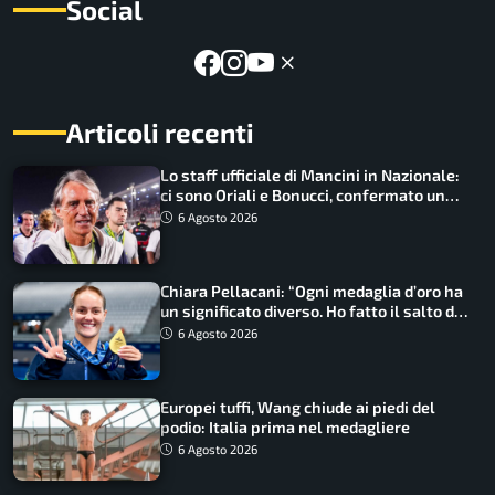
Social
Articoli recenti
Lo staff ufficiale di Mancini in Nazionale:
ci sono Oriali e Bonucci, confermato un
ritorno
6 Agosto 2026
Chiara Pellacani: “Ogni medaglia d’oro ha
un significato diverso. Ho fatto il salto di
qualità”
6 Agosto 2026
Europei tuffi, Wang chiude ai piedi del
podio: Italia prima nel medagliere
6 Agosto 2026