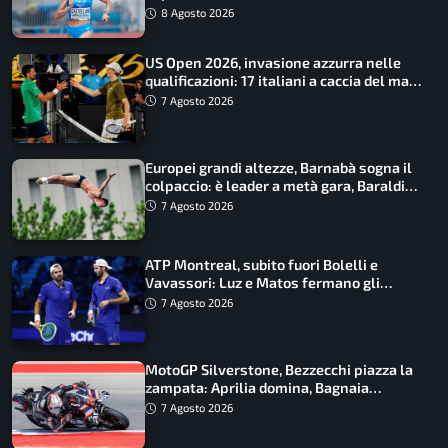
finale
8 Agosto 2026
US Open 2026, invasione azzurra nelle
qualificazioni: 17 italiani a caccia del main
draw
7 Agosto 2026
Europei grandi altezze, Barnabà sogna il
colpaccio: è leader a metà gara, Baraldi
ancora in corsa
7 Agosto 2026
ATP Montreal, subito fuori Bolelli e
Vavassori: Luz e Matos fermano gli
azzurri
7 Agosto 2026
MotoGP Silverstone, Bezzecchi piazza la
zampata: Aprilia domina, Bagnaia
costretto al Q1
7 Agosto 2026