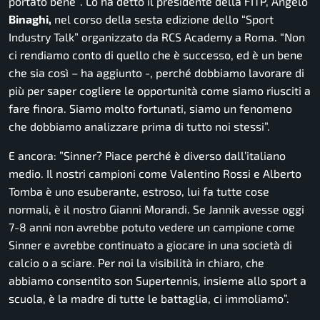
portato bene”
. Lo ha detto il presidente della FITP, Angelo
Binaghi,
nel corso della sesta edizione dello “Sport
Industry Talk” organizzato da RCS Academy a Roma.
“Non
ci rendiamo conto di quello che è successo, ed è un bene
che sia così
– ha aggiunto -,
perché dobbiamo lavorare di
più per saper cogliere le opportunità come siamo riusciti a
fare finora. Siamo molto fortunati, siamo un fenomeno
che dobbiamo analizzare prima di tutto noi stessi”.
E ancora:
”Sinner? Piace perché è diverso dall’italiano
medio. Il nostri campioni come Valentino Rossi e Alberto
Tomba è uno esuberante, estroso, lui fa tutte cose
normali, è il nostro Gianni Morandi. Se Jannik avesse oggi
7-8 anni non avrebbe potuto vedere un campione come
Sinner e avrebbe continuato a giocare in una società di
calcio o a sciare. Per noi la visibilità in chiaro, che
abbiamo consentito son Supertennis, insieme allo sport a
scuola, è la madre di tutte le battaglia, ci immoliamo”.