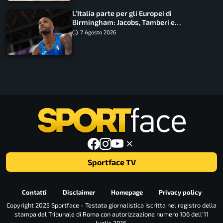
L’Italia parte per gli Europei di
Birmingham: Jacobs, Tamberi e
Battocletti guidano una spedizione
7 Agosto 2026
record
Sportface TV
Contatti
Disclaimer
Homepage
Privacy policy
Copyright 2025 Sportface - Testata giornalistica iscritta nel registro della
stampa dal Tribunale di Roma con autorizzazione numero 106 dell’11