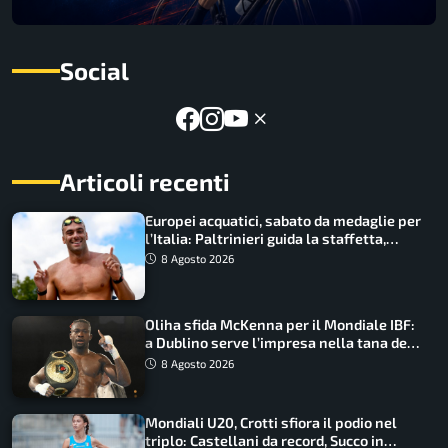
Social
Articoli recenti
Europei acquatici, sabato da medaglie per
l’Italia: Paltrinieri guida la staffetta,
Barnabà sogna l’oro dalle grandi altezze
8 Agosto 2026
Oliha sfida McKenna per il Mondiale IBF:
a Dublino serve l’impresa nella tana del
lupo
8 Agosto 2026
Mondiali U20, Crotti sfiora il podio nel
triplo: Castellani da record, Succo in