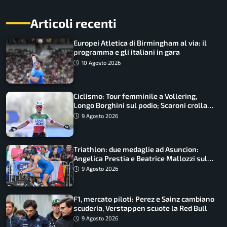
Articoli recenti
Europei Atletica di Birmingham al via: il
programma e gli italiani in gara
10 Agosto 2026
Ciclismo: Tour femminile a Vollering,
Longo Borghini sul podio; Scaroni crolla
in Polonia
9 Agosto 2026
Triathlon: due medaglie ad Asuncion:
Angelica Prestia e Beatrice Mallozzi sul
podio
9 Agosto 2026
F1, mercato piloti: Perez e Sainz cambiano
scuderia, Verstappen scuote la Red Bull
9 Agosto 2026