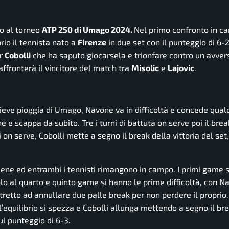
no al torneo
ATP 250 di Umago 2
024.
Nel primo confronto in car
rio il tennista nato a
Firenze
in due set con il punteggio di 6-
er
Cobolli
che ha saputo giocarsela e trionfare contro un avver
affronterà il vincitore del match tra
Misolic
e
Lajovic
.
 lieve pioggia di Umago, Navone va in difficoltà e concede qual
e e scappa da subito. Tre i turni di battuta on serve poi il brea
ni on serve, Cobolli mette a segno il break della vittoria del set
tiene ed entrambi i tennisti rimangono in campo. I primi game 
 Solo al quarto e quinto game si hanno le prime difficoltà, con 
tretto ad annullare due palle break per non perdere il proprio.
l’equilibrio si spezza e Cobolli allunga mettendo a segno il br
ul punteggio di 6-3.