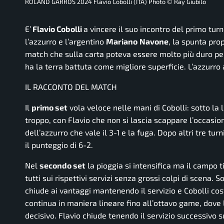
ROLAND GARROS 2024 Flavio Cobolli (ITA) Photo © Ray Giubilo
E’
Flavio Cobolli
a vincere il suo incontro del primo tur
l’azzurro e l’argentino
Mariano
Navone
, la spunta prop
match che sulla carta poteva essere molto più duro p
ha la terra battuta come migliore superficie. L’azzurro 
IL RACCONTO DEL MATCH
Il
primo set
vola veloce nelle mani di Cobolli: sotto la
troppo, con Flavio che non si lascia scappare l’occasion
dell’azzurro che vale il 3-1 e la fuga. Dopo altri tre tur
il punteggio di 6-2.
Nel
secondo set
la pioggia si intensifica ma il campo 
tutti sui rispettivi servizi senza grossi colpi di scena.
chiude ai vantaggi mantenendo il servizio e Cobolli cos
continua in maniera lineare fino all’ottavo game, dove 
decisivo. Flavio chiude tenendo il servizio successivo s