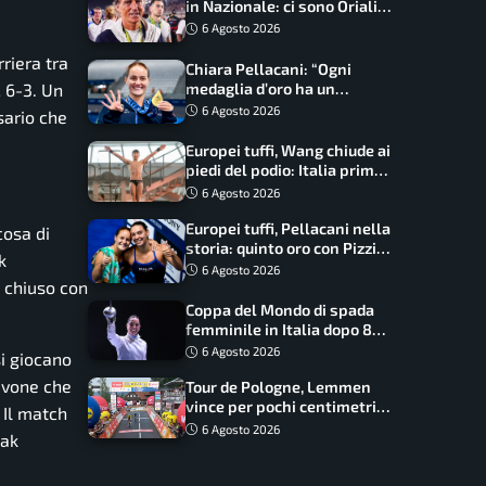
in Nazionale: ci sono Oriali e
Bonucci, confermato un
6 Agosto 2026
ritorno
riera tra
Chiara Pellacani: “Ogni
2 6-3. Un
medaglia d’oro ha un
significato diverso. Ho fatto
6 Agosto 2026
sario che
il salto di qualità”
Europei tuffi, Wang chiude ai
piedi del podio: Italia prima
nel medagliere
6 Agosto 2026
Europei tuffi, Pellacani nella
cosa di
storia: quinto oro con Pizzini
k
nel sincro da 3 metri
6 Agosto 2026
, chiuso con
Coppa del Mondo di spada
femminile in Italia dopo 8
anni, Alberta Santuccio: “Il
6 Agosto 2026
si giocano
lavoro dà sempre i suoi
Navone che
Tour de Pologne, Lemmen
frutti”
vince per pochi centimetri
 Il match
su Scaroni: maxi-caduta e
6 Agosto 2026
eak
tappa accorciata