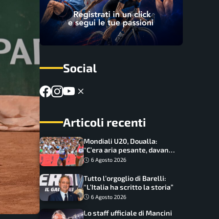
Social
Articoli recenti
Mondiali U20, Doualla:
“C’era aria pesante, davano
le mascherine! Finale? Non
6 Agosto 2026
ho nulla da perdere”
Tutto l’orgoglio di Barelli:
“L’Italia ha scritto la storia”
6 Agosto 2026
Lo staff ufficiale di Mancini