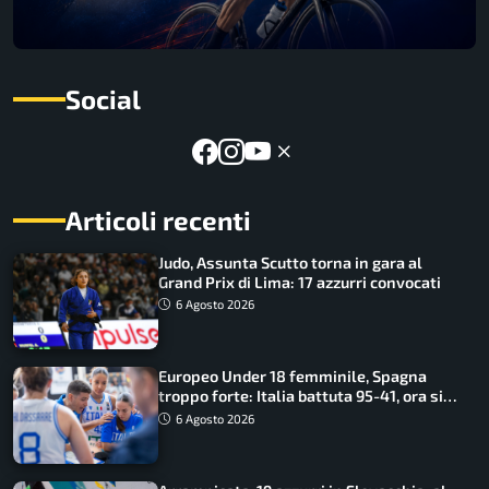
Social
Articoli recenti
Judo, Assunta Scutto torna in gara al
Grand Prix di Lima: 17 azzurri convocati
6 Agosto 2026
Europeo Under 18 femminile, Spagna
troppo forte: Italia battuta 95-41, ora si
gioca il Mondiale
6 Agosto 2026