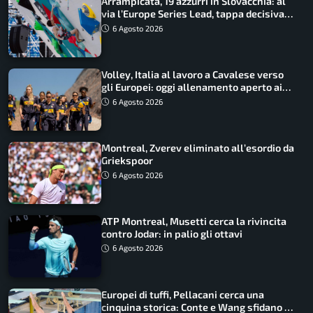
Arrampicata, 19 azzurri in Slovacchia: al
via l’Europe Series Lead, tappa decisiva
per la Speed
6 Agosto 2026
Volley, Italia al lavoro a Cavalese verso
gli Europei: oggi allenamento aperto ai
tifosi
6 Agosto 2026
Montreal, Zverev eliminato all’esordio da
Griekspoor
6 Agosto 2026
ATP Montreal, Musetti cerca la rivincita
contro Jodar: in palio gli ottavi
6 Agosto 2026
Europei di tuffi, Pellacani cerca una
cinquina storica: Conte e Wang sfidano la