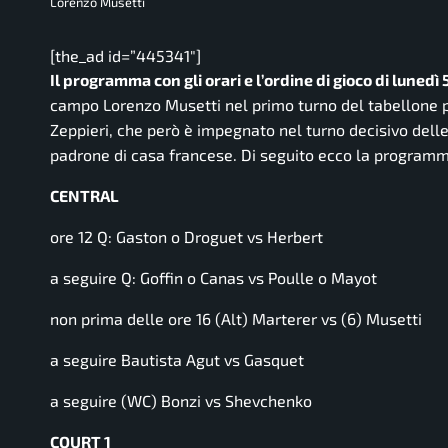
Lorenzo Musetti
[the_ad id=”445341″]
Il programma con gli orari e l’ordine di gioco di lunedì
campo Lorenzo Musetti nel primo turno del tabellone pr
Zeppieri, che però è impegnato nel turno decisivo delle
padrone di casa francese. Di seguito ecco la program
CENTRAL
ore 12 Q: Gaston o Droguet vs Herbert
a seguire Q: Goffin o Canas vs Poulle o Mayot
non prima delle ore 16 (Alt) Marterer vs (6) Musetti
a seguire Bautista Agut vs Gasquet
a seguire (WC) Bonzi vs Shevchenko
COURT 1