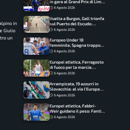
in gara al Grand Prix di Lima:
17 azzurri convocati
6 Agosto 2026
Vuelta a Burgos, Gall trionfa
lpino in
sul Puerto del Escudo:
Ciccone secondo e nuova
6 Agosto 2026
e Giulio
maglia di leader
tro un
Europeo Under 18
femminile, Spagna troppo
forte: Italia battuta 95-41,
6 Agosto 2026
ora si gioca il Mondiale
Europei atletica, Ferragosto
di fuoco per la marcia:
Palmisano, Stano e
6 Agosto 2026
Fortunato guidano l’Italia
Arrampicata, 19 azzurri in
Slovacchia: al via l’Europe
Series Lead, tappa decisiva
6 Agosto 2026
per la Speed
Europei atletica, Fabbri-
Weir guidano il peso: Fantini
difende il titolo nel martello
6 Agosto 2026