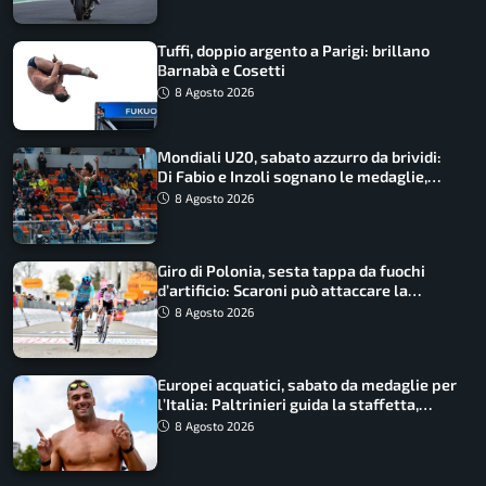
Tuffi, doppio argento a Parigi: brillano
Barnabà e Cosetti
8 Agosto 2026
Mondiali U20, sabato azzurro da brividi:
Di Fabio e Inzoli sognano le medaglie,
Castellani e Succo in finale
8 Agosto 2026
Giro di Polonia, sesta tappa da fuochi
d’artificio: Scaroni può attaccare la
maglia di Lemmen
8 Agosto 2026
Europei acquatici, sabato da medaglie per
l’Italia: Paltrinieri guida la staffetta,
Barnabà sogna l’oro dalle grandi altezze
8 Agosto 2026