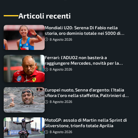
Articoli recenti
Mondiali U20: Serena Di Fabio nella
storia, oro dominio totale nei 5000 di
marcia
8 Agosto 2026
Ferrari: l’ADUO2 non basterà a
raggiungere Mercedes, novità per la
Macarena
8 Agosto 2026
Europei nuoto, Senna d’argento: l’Italia
sfiora l’oro nella staffetta, Paltrinieri da
urlo, il bilancio azzurro
8 Agosto 2026
MotoGP: assolo di Martin nella Sprint di
Silverstone, trionfo totale Aprilia
8 Agosto 2026