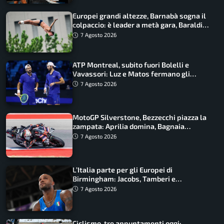
Europei grandi altezze, Barnabà sogna il
colpaccio: è leader a metà gara, Baraldi
ancora in corsa
7 Agosto 2026
ATP Montreal, subito fuori Bolelli e
Vavassori: Luz e Matos fermano gli
azzurri
7 Agosto 2026
MotoGP Silverstone, Bezzecchi piazza la
zampata: Aprilia domina, Bagnaia
costretto al Q1
7 Agosto 2026
L’Italia parte per gli Europei di
Birmingham: Jacobs, Tamberi e
Battocletti guidano una spedizione
7 Agosto 2026
record
Ciclismo, tre appuntamenti oggi: