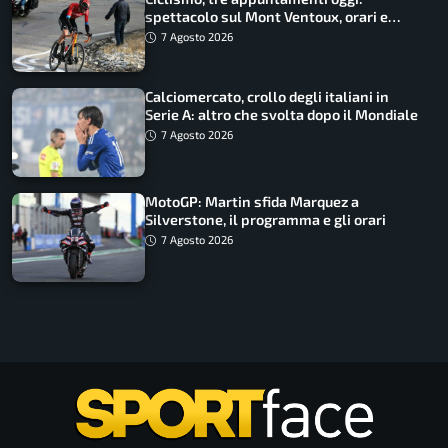
spettacolo sul Mont Ventoux, orari e
come vederli
7 Agosto 2026
Calciomercato, crollo degli italiani in
Serie A: altro che svolta dopo il Mondiale
7 Agosto 2026
MotoGP: Martin sfida Marquez a
Silverstone, il programma e gli orari
7 Agosto 2026