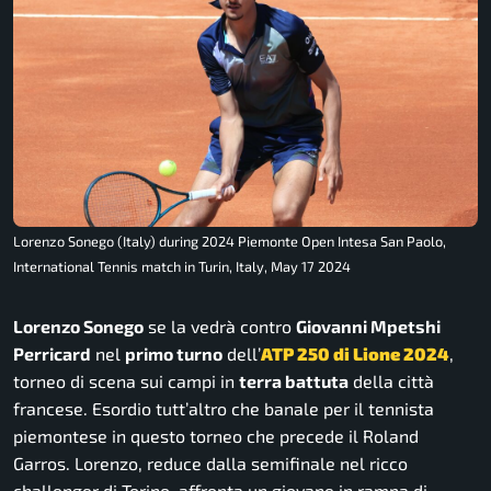
Lorenzo Sonego (Italy) during 2024 Piemonte Open Intesa San Paolo,
International Tennis match in Turin, Italy, May 17 2024
Lorenzo Sonego
se la vedrà contro
Giovanni Mpetshi
Perricard
nel
primo turno
dell’
ATP 250 di Lione 2024
,
torneo di scena sui campi in
terra battuta
della città
francese. Esordio tutt’altro che banale per il tennista
piemontese in questo torneo che precede il Roland
Garros. Lorenzo, reduce dalla semifinale nel ricco
challenger di Torino, affronta un giovane in rampa di