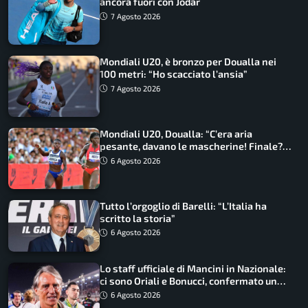
ancora fuori con Jodar
7 Agosto 2026
Mondiali U20, è bronzo per Doualla nei
100 metri: “Ho scacciato l’ansia”
7 Agosto 2026
Mondiali U20, Doualla: “C’era aria
pesante, davano le mascherine! Finale?
Non ho nulla da perdere”
6 Agosto 2026
Tutto l’orgoglio di Barelli: “L’Italia ha
scritto la storia”
6 Agosto 2026
Lo staff ufficiale di Mancini in Nazionale:
ci sono Oriali e Bonucci, confermato un
ritorno
6 Agosto 2026