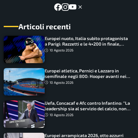
Articoli recenti
Europei nuoto, Italia subito protagonista
a Parigi: Razzetti e le 4×200 in finale,
Quadarella domina gli 800
10 Agosto 2026
Europei atletica, Pernici e Lazzaro in
semifinale negli 800: Hooper avanti nei
100, fuori Tecuceanu
10 Agosto 2026
Uefa, Concacaf e Afc contro Infantino: “La
leadership sia al servizio del calcio, non
cerchi di dominarlo”
10 Agosto 2026
Europei arrampicata 2026, otto azzurri