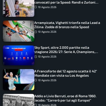
convocati per la Speed: Randi e Zurloni
guidano l’Italia
10 Agosto 2026
Arrampicata, Vighetti trionfa nella Lead a
Žilina: Zodda di bronzo nella Speed
10 Agosto 2026
Sky Sport, oltre 2.000 partite nella
stagione 2026/27: Serie A, Champions,
Premier e tutte le novità
10 Agosto 2026
A Francoforte dal 12 agosto scatta il 42°
Mondiale con vista su Los Angeles
10 Agosto 2026
Addio a Livio Berruti, eroe di Roma 1960.
Jacobs: “Correrò per lui agli Europei”
10 Agosto 2026