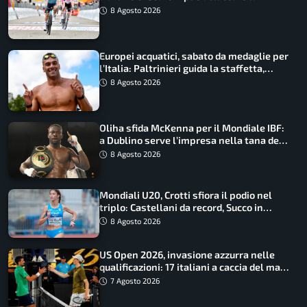
maglia di Lemmen
8 Agosto 2026
Europei acquatici, sabato da medaglie per
l’Italia: Paltrinieri guida la staffetta,
Barnabà sogna l’oro dalle grandi altezze
8 Agosto 2026
Oliha sfida McKenna per il Mondiale IBF:
a Dublino serve l’impresa nella tana del
lupo
8 Agosto 2026
Mondiali U20, Crotti sfiora il podio nel
triplo: Castellani da record, Succo in
finale
8 Agosto 2026
US Open 2026, invasione azzurra nelle
qualificazioni: 17 italiani a caccia del main
draw
7 Agosto 2026