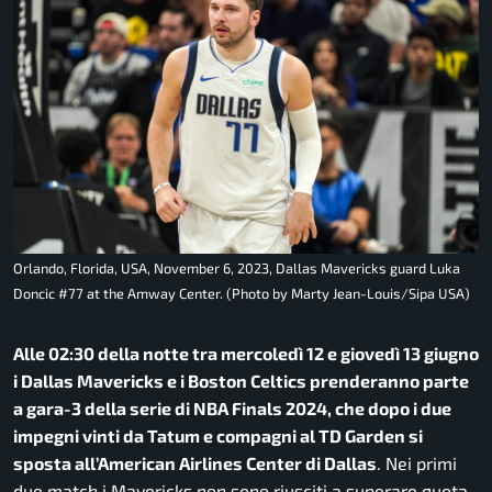
Orlando, Florida, USA, November 6, 2023, Dallas Mavericks guard Luka
Doncic #77 at the Amway Center. (Photo by Marty Jean-Louis/Sipa USA)
Alle 02:30 della notte tra mercoledì 12 e giovedì 13 giugno
i Dallas Mavericks e i Boston Celtics prenderanno parte
a gara-3 della serie di NBA Finals 2024, che dopo i due
impegni vinti da Tatum e compagni al TD Garden si
sposta all’American Airlines Center di Dallas
. Nei primi
due match i Mavericks non sono riusciti a superare quota