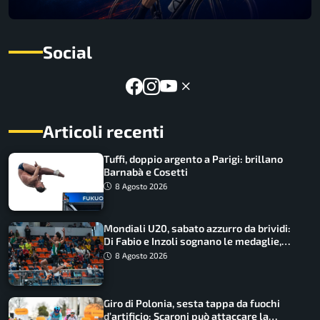
Social
Articoli recenti
Tuffi, doppio argento a Parigi: brillano
Barnabà e Cosetti
8 Agosto 2026
Mondiali U20, sabato azzurro da brividi:
Di Fabio e Inzoli sognano le medaglie,
Castellani e Succo in finale
8 Agosto 2026
Giro di Polonia, sesta tappa da fuochi
d’artificio: Scaroni può attaccare la