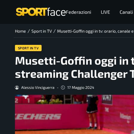
Federazioni
LIVE
Canali
/
/
Home
Sport in TV
Musetti-Goffin oggi in tv: orario, canale
SPORT IN TV
Musetti-Goffin oggi in t
streaming Challenger 
Alessio Vinciguerra
-
17 Maggio 2024