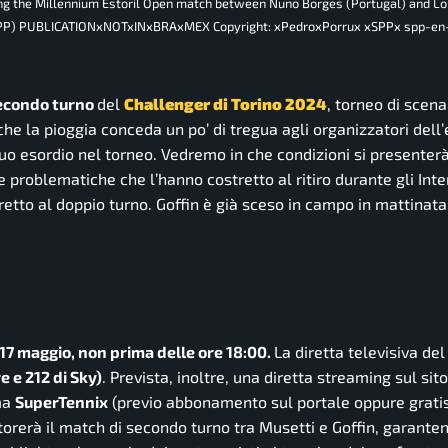
during the Millennium Estoril Open match between Nuno Borges (Portugal) and L
 Porru SPP) PUBLICATIONxNOTxINxBRAxMEX Copyright: xPedroxPorrux xSPPx spp-e
econdo turno
del
Challenger di Torino 2024
, torneo di scen
e la pioggia conceda un po’ di tregua agli organizzatori dell
 suo esordio nel torneo. Vedremo in che condizioni si presenterà 
 problematiche che l’hanno costretto al ritiro durante gli Inte
retto al doppio turno. Goffin è già sceso in campo in mattinata
17 maggio, non prima delle ore 18:00.
La diretta televisiva del
e e 212 di Sky)
. Prevista, inoltre, una diretta streaming sul sito
ma
SuperTennix
(previo abbonamento sul portale oppure grati
orerà il match di secondo turno tra Musetti e Goffin, garanten