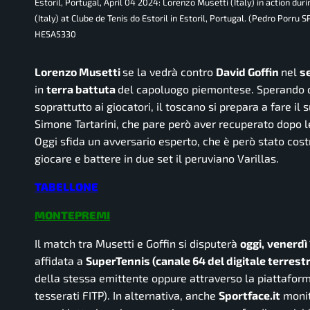
Estoril, Portugal, April 04 2024: Lorenzo Musetti (Italy) in action 
(Italy) at Clube de Tenis do Estoril in Estoril, Portugal. (Pedro
HE5A5330
Lorenzo Musetti
se la vedrà contro
David Goffin
nel
s
in
terra battuta
del capoluogo piemontese. Sperando ch
soprattutto ai giocatori, il toscano si prepara a fare il
Simone Tartarini, che pare però aver recuperato dopo le
Oggi sfida un avversario esperto, che è però stato cost
giocare e battere in due set il peruviano Varillas.
TABELLONE
MONTEPREMI
Il match tra Musetti e Goffin si disputerà
oggi,
venerdì 
affidata a
SuperTennis (canale 64 del digitale terrestr
della stessa emittente oppure attraverso la piattafor
tesserati FITP). In alternativa, anche
Sportface.it
monit