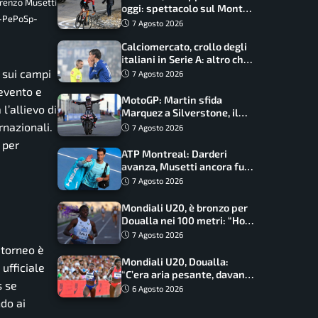
orenzo Musetti
oggi: spettacolo sul Mont
n-PePoSp-
Ventoux, orari e come
7 Agosto 2026
vederli
Calciomercato, crollo degli
italiani in Serie A: altro che
svolta dopo il Mondiale
a sui campi
7 Agosto 2026
’evento e
MotoGP: Martin sfida
l’allievo di
Marquez a Silverstone, il
programma e gli orari
rnazionali.
7 Agosto 2026
 per
ATP Montreal: Darderi
avanza, Musetti ancora fuori
con Jodar
7 Agosto 2026
Mondiali U20, è bronzo per
Doualla nei 100 metri: “Ho
scacciato l’ansia”
7 Agosto 2026
 torneo è
Mondiali U20, Doualla:
 ufficiale
“C’era aria pesante, davano
s se
le mascherine! Finale? Non
6 Agosto 2026
ho nulla da perdere”
do ai