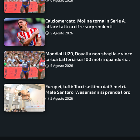
6 Agosto 2026
Calciomercato, Molina torna in Serie A:
affare fatto a cifre sorprendenti
5 Agosto 2026
Mondiali U20, Doualla non sbaglia e vince
la sua batteria sui 100 metri: quando si
disputano le finali
5 Agosto 2026
Europei, tuffi: Tocci settimo dai 3 metri.
Male Santoro, Wesemann si prende l’oro
5 Agosto 2026