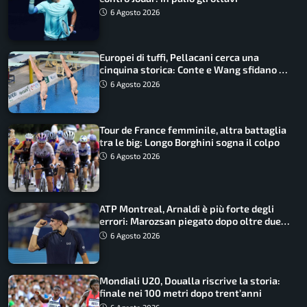
6 Agosto 2026
Europei di tuffi, Pellacani cerca una
cinquina storica: Conte e Wang sfidano la
piattaforma
6 Agosto 2026
Tour de France femminile, altra battaglia
tra le big: Longo Borghini sogna il colpo
6 Agosto 2026
ATP Montreal, Arnaldi è più forte degli
errori: Marozsan piegato dopo oltre due
ore
6 Agosto 2026
Mondiali U20, Doualla riscrive la storia:
finale nei 100 metri dopo trent’anni