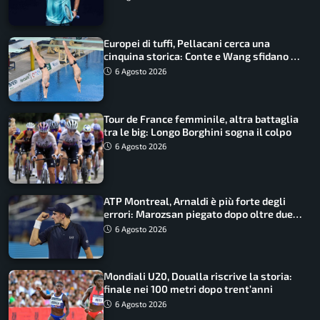
Europei di tuffi, Pellacani cerca una
cinquina storica: Conte e Wang sfidano la
piattaforma
6 Agosto 2026
Tour de France femminile, altra battaglia
tra le big: Longo Borghini sogna il colpo
6 Agosto 2026
ATP Montreal, Arnaldi è più forte degli
errori: Marozsan piegato dopo oltre due
ore
6 Agosto 2026
Mondiali U20, Doualla riscrive la storia:
finale nei 100 metri dopo trent’anni
6 Agosto 2026