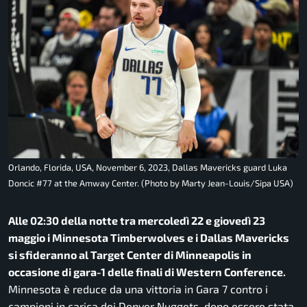
Orlando, Florida, USA, November 6, 2023, Dallas Mavericks guard Luka
Doncic #77 at the Amway Center. (Photo by Marty Jean-Louis/Sipa USA)
Alle 02:30 della notte tra mercoledì 22 e giovedì 23
maggio i Minnesota Timberwolves e i Dallas Mavericks
si sfideranno al Target Center di Minneapolis in
occasione di gara-1 delle finali di Western Conference.
Minnesota è reduce da una vittoria in Gara 7 contro i
campioni in carica dei Denver Nuggets, dopo essere stata