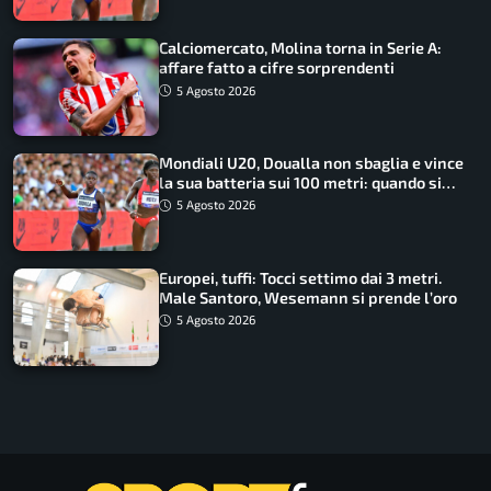
Calciomercato, Molina torna in Serie A:
affare fatto a cifre sorprendenti
5 Agosto 2026
Mondiali U20, Doualla non sbaglia e vince
la sua batteria sui 100 metri: quando si
disputano le finali
5 Agosto 2026
Europei, tuffi: Tocci settimo dai 3 metri.
Male Santoro, Wesemann si prende l’oro
5 Agosto 2026