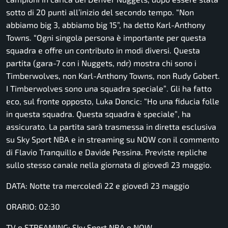
sotto di 20 punti all’inizio del secondo tempo.
“Non
abbiamo big 3, abbiamo big 15”, ha detto Karl-Anthony
Towns. “Ogni singola persona è importante per questa
squadra e offre un contributo in modi diversi. Questa
partita
(gara-7 con i Nuggets, ndr)
mostra chi sono i
Timberwolves, non Karl-Anthony Towns, non Rudy Gobert.
I Timberwolves sono una squadra speciale”
. Gli ha fatto
eco, sul fronte opposto, Luka Doncic:
“Ho una fiducia folle
in questa squadra. Questa squadra è speciale”
, ha
assicurato. La partita sarà trasmessa in diretta esclusiva
su Sky Sport NBA e in streaming su NOW con il commento
di Flavio Tranquillo e Davide Pessina. Previste repliche
sullo stesso canale nella giornata di giovedì 23 maggio.
DATA: Notte tra mercoledì 22 e giovedì 23 maggio
ORARIO: 02:30
TV e STREAMING: Sky Sport NBA e NOW