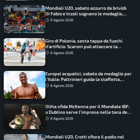
Mondiali U20, sabato azzurro da brividi:
Di Fabio e Inzoli sognano le medaglie,
Castellani e Succo in finale
8 Agosto 2026
Giro di Polonia, sesta tappa da fuochi
d’artificio: Scaroni può attaccare la
maglia di Lemmen
8 Agosto 2026
Europei acquatici, sabato da medaglie per
l’Italia: Paltrinieri guida la staffetta,
Barnabà sogna l’oro dalle grandi altezze
8 Agosto 2026
Oliha sfida McKenna per il Mondiale IBF:
a Dublino serve l’impresa nella tana del
lupo
8 Agosto 2026
Mondiali U20, Crotti sfiora il podio nel