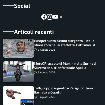
Social
Articoli recenti
Europei nuoto, Senna d’argento: l’Italia
sfiora l’oro nella staffetta, Paltrinieri da
urlo, il bilancio azzurro
8 Agosto 2026
MotoGP: assolo di Martin nella Sprint di
Silverstone, trionfo totale Aprilia
8 Agosto 2026
Tuffi, doppio argento a Parigi: brillano
Barnabà e Cosetti
8 Agosto 2026