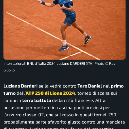
Internazionali BNL d'Italia 2024 Luciano DARDERI (ITA) Photo © Ray
Giubilo
Luciano Darderi
se la vedrà contro
Taro Daniel
nel
primo
turno
dell’
ATP 250 di Lione 2024
, torneo di scena sui
campi in
terra battuta
della città francese. Altra
occasione per mettere in cascina punti preziosi per
l’azzurro classe ’02, che sul rosso in questi tornei ‘250’
probabilmente parte sfavorito giusto contro una manciata
di avversari. Luciano parte con i favori del pronostico