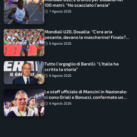
100 metri: “Ho scacciato l’ansia”
7 Agosto 2026
Mondiali U20, Doualla: “C’era aria
pesante, davano le mascherine! Finale?
Non ho nulla da perdere”
6 Agosto 2026
Tutto l’orgoglio di Barelli: “L’Italia ha
scritto la storia”
6 Agosto 2026
Lo staff ufficiale di Mancini in Nazionale:
ci sono Oriali e Bonucci, confermato un
ritorno
6 Agosto 2026