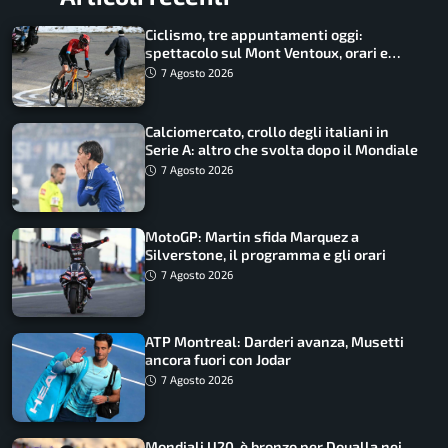
Ciclismo, tre appuntamenti oggi:
spettacolo sul Mont Ventoux, orari e
come vederli
7 Agosto 2026
Calciomercato, crollo degli italiani in
Serie A: altro che svolta dopo il Mondiale
7 Agosto 2026
MotoGP: Martin sfida Marquez a
Silverstone, il programma e gli orari
7 Agosto 2026
ATP Montreal: Darderi avanza, Musetti
ancora fuori con Jodar
7 Agosto 2026
Mondiali U20, è bronzo per Doualla nei