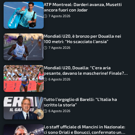
ATP Montreal: Darderi avanza, Musetti
ancora fuori con Jodar
7 Agosto 2026
Mondiali U20, è bronzo per Doualla nei
100 metri: “Ho scacciato l’ansia”
7 Agosto 2026
Mondiali U20, Doualla: “C’era aria
pesante, davano le mascherine! Finale?
Non ho nulla da perdere”
6 Agosto 2026
Tutto l’orgoglio di Barelli: “L’Italia ha
scritto la storia”
6 Agosto 2026
Lo staff ufficiale di Mancini in Nazionale:
ci sono Oriali e Bonucci, confermato un