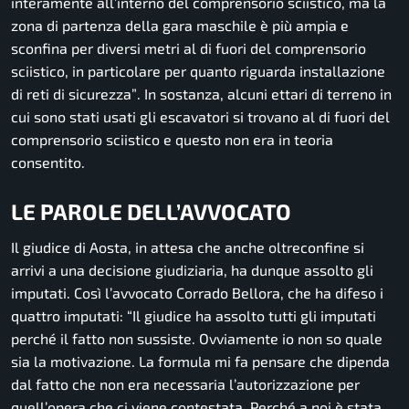
interamente all’interno del comprensorio sciistico, ma la
zona di partenza della gara maschile è più ampia e
sconfina per diversi metri al di fuori del comprensorio
sciistico, in particolare per quanto riguarda installazione
di reti di sicurezza”
. In sostanza, alcuni ettari di terreno in
cui sono stati usati gli escavatori si trovano al di fuori del
comprensorio sciistico e questo non era in teoria
consentito.
LE PAROLE DELL’AVVOCATO
Il giudice di Aosta, in attesa che anche oltreconfine si
arrivi a una decisione giudiziaria, ha dunque assolto gli
imputati. Così l’avvocato Corrado Bellora, che ha difeso i
quattro imputati:
“Il giudice ha assolto tutti gli imputati
perché il fatto non sussiste. Ovviamente io non so quale
sia la motivazione. La formula mi fa pensare che dipenda
dal fatto che non era necessaria l’autorizzazione per
quell’opera che ci viene contestata. Perché a noi è stata