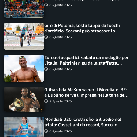
Castellani e Succo in finale
8 Agosto 2026
Giro di Polonia, sesta tappa da fuochi
d’artificio: Scaroni può attaccare la
maglia di Lemmen
8 Agosto 2026
Europei acquatici, sabato da medaglie per
l’Italia: Paltrinieri guida la staffetta,
Barnabà sogna l’oro dalle grandi altezze
8 Agosto 2026
Oliha sfida McKenna per il Mondiale IBF:
a Dublino serve l’impresa nella tana del
lupo
8 Agosto 2026
Mondiali U20, Crotti sfiora il podio nel
triplo: Castellani da record, Succo in
finale
8 Agosto 2026