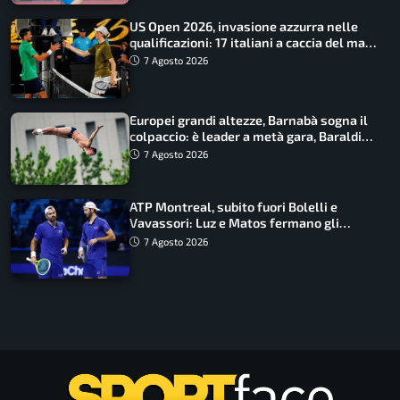
US Open 2026, invasione azzurra nelle
qualificazioni: 17 italiani a caccia del main
draw
7 Agosto 2026
Europei grandi altezze, Barnabà sogna il
colpaccio: è leader a metà gara, Baraldi
ancora in corsa
7 Agosto 2026
ATP Montreal, subito fuori Bolelli e
Vavassori: Luz e Matos fermano gli
azzurri
7 Agosto 2026