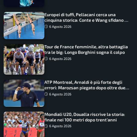
Europei di tuffi, Pellacani cerca una
cinquina storica: Conte e Wang sfidano la
piattaforma
6 Agosto 2026
Tour de France femminile, altra battaglia
tra le big: Longo Borghini sogna il colpo
6 Agosto 2026
ATP Montreal, Arnaldi è più forte degli
errori: Marozsan piegato dopo oltre due
ore
6 Agosto 2026
Mondiali U20, Doualla riscrive la storia:
finale nei 100 metri dopo trent’anni
6 Agosto 2026