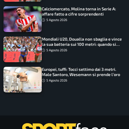
Calciomercato, Molina torna in Serie A:
affare fatto a cifre sorprendenti
5 Agosto 2026
Mondiali U20, Doualla non sbaglia e vince
la sua batteria sui 100 metri: quando si
disputano le finali
5 Agosto 2026
Europei, tuffi: Tocci settimo dai 3 metri.
Male Santoro, Wesemann si prende l’oro
5 Agosto 2026