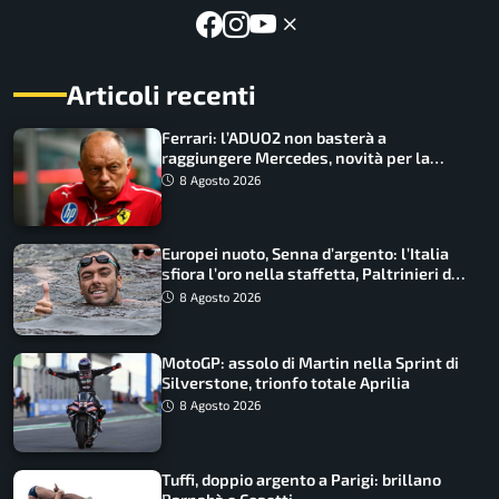
Articoli recenti
Ferrari: l’ADUO2 non basterà a
raggiungere Mercedes, novità per la
Macarena
8 Agosto 2026
Europei nuoto, Senna d’argento: l’Italia
sfiora l’oro nella staffetta, Paltrinieri da
urlo, il bilancio azzurro
8 Agosto 2026
MotoGP: assolo di Martin nella Sprint di
Silverstone, trionfo totale Aprilia
8 Agosto 2026
Tuffi, doppio argento a Parigi: brillano