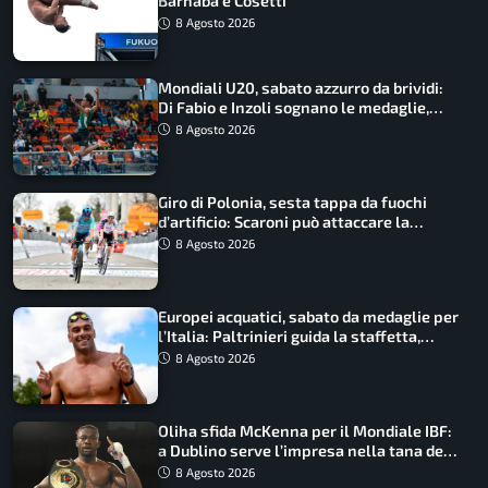
Barnabà e Cosetti
8 Agosto 2026
Mondiali U20, sabato azzurro da brividi:
Di Fabio e Inzoli sognano le medaglie,
Castellani e Succo in finale
8 Agosto 2026
Giro di Polonia, sesta tappa da fuochi
d’artificio: Scaroni può attaccare la
maglia di Lemmen
8 Agosto 2026
Europei acquatici, sabato da medaglie per
l’Italia: Paltrinieri guida la staffetta,
Barnabà sogna l’oro dalle grandi altezze
8 Agosto 2026
Oliha sfida McKenna per il Mondiale IBF:
a Dublino serve l’impresa nella tana del
lupo
8 Agosto 2026