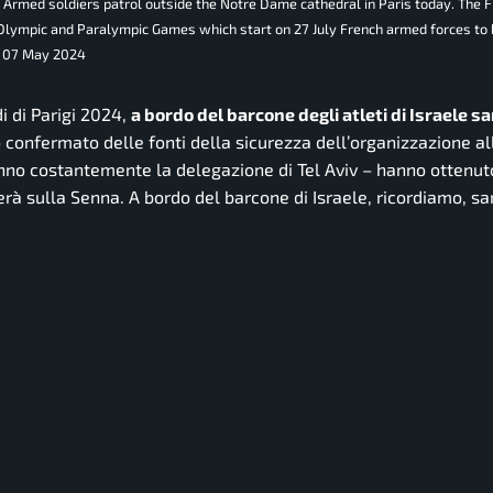
Armed soldiers patrol outside the Notre Dame cathedral in Paris today. The 
4 Olympic and Paralympic Games which start on 27 July French armed forces to 
 - 07 May 2024
i di Parigi 2024,
a bordo del barcone degli atleti di Israele s
 confermato delle fonti della sicurezza dell’organizzazione all
anno costantemente la delegazione di Tel Aviv – hanno ottenuto
erà sulla Senna. A bordo del barcone di Israele, ricordiamo, sa