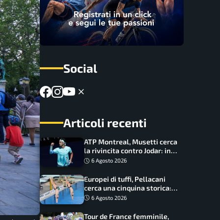
Social
Articoli recenti
ATP Montreal, Musetti cerca
la rivincita contro Jodar: in
palio gli ottavi
6 Agosto 2026
Europei di tuffi, Pellacani
cerca una cinquina storica:
Conte e Wang sfidano la
6 Agosto 2026
piattaforma
Tour de France femminile,