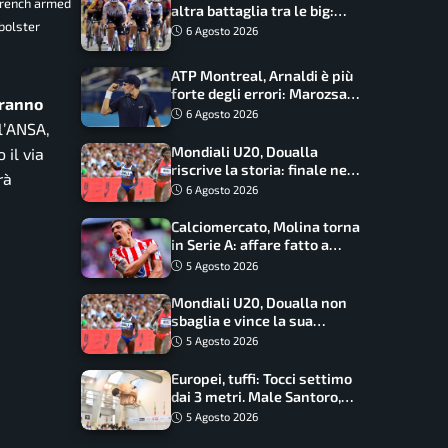
French armed
altra battaglia tra le big:
bolster
Longo Borghini sogna il
6 Agosto 2026
colpo
ATP Montreal, Arnaldi è più
forte degli errori: Marozsan
aranno
piegato dopo oltre due ore
6 Agosto 2026
’
ANSA
,
Mondiali U20, Doualla
 il via
riscrive la storia: finale nei
rà
100 metri dopo trent’anni
6 Agosto 2026
Calciomercato, Molina torna
in Serie A: affare fatto a
cifre sorprendenti
5 Agosto 2026
Mondiali U20, Doualla non
sbaglia e vince la sua
batteria sui 100 metri:
5 Agosto 2026
quando si disputano le finali
Europei, tuffi: Tocci settimo
dai 3 metri. Male Santoro,
Wesemann si prende l’oro
5 Agosto 2026