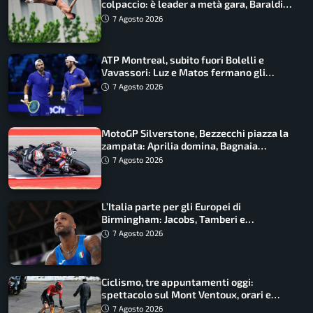
colpaccio: è leader a metà gara, Baraldi
ancora in corsa
7 Agosto 2026
ATP Montreal, subito fuori Bolelli e
Vavassori: Luz e Matos fermano gli
azzurri
7 Agosto 2026
MotoGP Silverstone, Bezzecchi piazza la
zampata: Aprilia domina, Bagnaia
costretto al Q1
7 Agosto 2026
L’Italia parte per gli Europei di
Birmingham: Jacobs, Tamberi e
Battocletti guidano una spedizione
7 Agosto 2026
record
Ciclismo, tre appuntamenti oggi:
spettacolo sul Mont Ventoux, orari e
come vederli
7 Agosto 2026