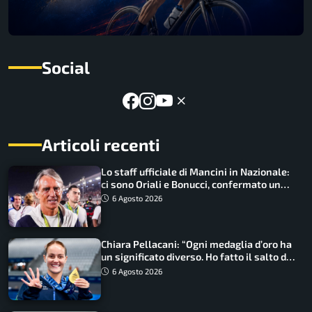
Social
Articoli recenti
Lo staff ufficiale di Mancini in Nazionale:
ci sono Oriali e Bonucci, confermato un
ritorno
6 Agosto 2026
Chiara Pellacani: “Ogni medaglia d’oro ha
un significato diverso. Ho fatto il salto di
qualità”
6 Agosto 2026