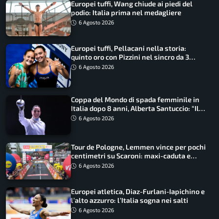
Europei tuffi, Wang chiude ai piedi del
podio: Italia prima nel medagliere
6 Agosto 2026
Europei tuffi, Pellacani nella storia:
quinto oro con Pizzini nel sincro da 3
metri
6 Agosto 2026
Coppa del Mondo di spada femminile in
Italia dopo 8 anni, Alberta Santuccio: “Il
lavoro dà sempre i suoi frutti”
6 Agosto 2026
Tour de Pologne, Lemmen vince per pochi
centimetri su Scaroni: maxi-caduta e
tappa accorciata
6 Agosto 2026
Europei atletica, Diaz-Furlani-Iapichino e
l’alto azzurro: l’Italia sogna nei salti
6 Agosto 2026