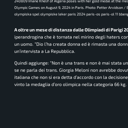
240809 Imane Khelif of Algeria poses with her gold medal at the med
Olympic Games on August 9, 2024 in Paris. Photo: Petter Arvidson 
olympiska spel olympiske leker paris 2024 paris-os paris-ol 11 bb
A oltre un mese di distanza dalle Olimpiadi di Parigi 
iperandrogina che è tornata nel mirino degli haters con
un uomo.
“Dio l’ha creata donna ed è rimasta una donn
un’intervista a La Repubblica.
Quindi aggiunge:
“Non è una trans e non è mai stata un
se ne parla dei trans. Giorgia Meloni non avrebbe dovu
italiana che non si era detta d’accordo con la decisione
vinto la medaglia d’oro olimpica nella categoria 66 kg.