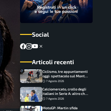
Social
Articoli recenti
Ciclismo, tre appuntamenti
oggi: spettacolo sul Mont
Ventoux, orari e come
7 Agosto 2026
vederli
Calciomercato, crollo degli
italiani in Serie A: altro che
svolta dopo il Mondiale
7 Agosto 2026
MotoGP: Martin sfida