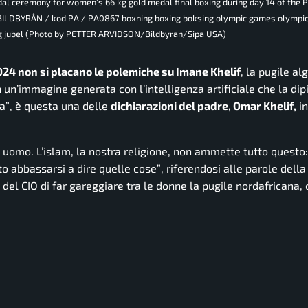
al ceremony for women's 66 kg gold medal final boxing during day 14 of the 
/ BILDBYRÅN / kod PA / PA0867 boxning boxing boksing olympic games olympic
eng jubel (Photo by PETTER ARVIDSON/Bildbyran/Sipa USA)
2024 non si placano le polemiche su Imane Khelif
, la pugile al
 un’immagine generata con l’intelligenza artificiale che la di
a”
, è questa una delle
dichiarazioni del padre, Omar Khelif,
in
 uomo. L’islam, la nostra religione, non ammette tutto questo
to abbassarsi a dire quelle cose”
, riferendosi alle parole dell
 del CIO di far gareggiare tra le donne la pugile nordafricana, 