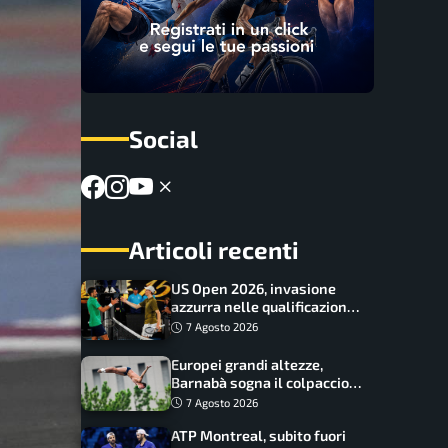
Social
Articoli recenti
US Open 2026, invasione
azzurra nelle qualificazioni:
17 italiani a caccia del main
7 Agosto 2026
draw
Europei grandi altezze,
Barnabà sogna il colpaccio:
è leader a metà gara, Baraldi
7 Agosto 2026
ancora in corsa
ATP Montreal, subito fuori