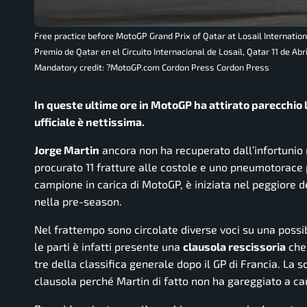
Free practice before MotoGP Grand Prix of Qatar at Losail International
Premio de Qatar en el Circuito Internacional de Losail, Qatar 11 de A
Mandatory credit: ?MotoGP.com Cordon Press Cordon Press
In queste ultime ore in MotoGP ha attirato parecchio l
ufficiale è nettissima.
Jorge Martin
ancora non ha recuperato dall’infortunio r
procurato 11 fratture alle costole e uno pneumotorace p
campione in carica di MotoGP, è iniziata nel peggiore de
nella pre-season.
Nel frattempo sono circolate diverse voci su una possib
le parti è infatti presente una
clausola rescissoria
che 
tre della classifica generale dopo il GP di Francia. La s
clausola perché Martin di fatto non ha gareggiato a cau