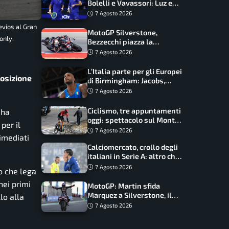
Bolelli e Vavassori: Luz e
Matos fermano gli azzurri
7 Agosto 2026
evios al Gran
MotoGP Silverstone,
only.
Bezzecchi piazza la
zampata: Aprilia domina,
7 Agosto 2026
Bagnaia costretto al Q1
L’Italia parte per gli Europei
posizione
di Birmingham: Jacobs,
Tamberi e Battocletti
7 Agosto 2026
guidano una spedizione
record
Ciclismo, tre appuntamenti
 ha
oggi: spettacolo sul Mont
per il
Ventoux, orari e come
7 Agosto 2026
rimediati
vederli
Calciomercato, crollo degli
italiani in Serie A: altro che
svolta dopo il Mondiale
7 Agosto 2026
o che lega
nei primi
MotoGP: Martin sfida
Marquez a Silverstone, il
lo alla
programma e gli orari
7 Agosto 2026