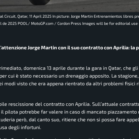
 Circuit, Qatar, 11 April 2025 In picture: Jorge Martin Entrenamientos libres pr
bril de 2025 POOL/ MotoGP.com / Cordon Press Images will be for editorial use 
’attenzione Jorge Martin con il suo contratto con Aprilia: la 
imediato, domenica 13 aprile durante la gara in Qatar, che gli
er cui è stato necessario un drenaggio apposito. La stagione, 
i modi visto che era appena rientrato da altri problemi fisici 
ile rescissione del contratto con Aprilia. Sull’attuale contratt
il pilota potrebbe far valere in caso di mancato piazzamento 
cuderia però, dal canto suo, ritiene che non si possa fare appel
sa degli infortuni.