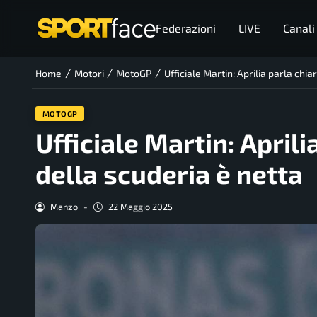
Federazioni
LIVE
Canali
/
/
/
Home
Motori
MotoGP
Ufficiale Martin: Aprilia parla chia
MOTOGP
Ufficiale Martin: Aprili
della scuderia è netta
Manzo
-
22 Maggio 2025