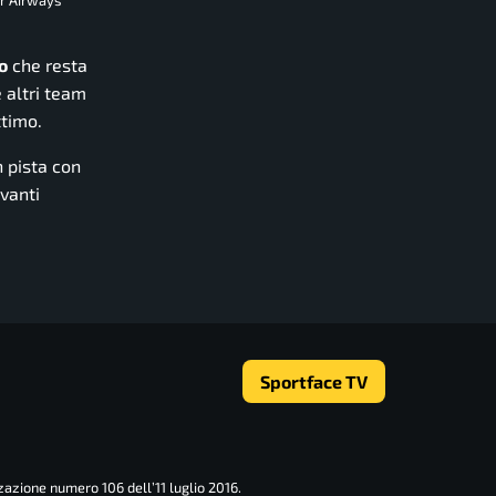
o
che resta
 altri team
ttimo.
n pista con
avanti
Sportface TV
zazione numero 106 dell’11 luglio 2016.