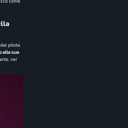
 ecco come
ella
dal pilota
o alla sua
arte, nei