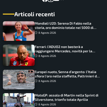
Articoli recenti
Mondiali U20: Serena Di Fabio nella
storia, oro dominio totale nei 5000 di
marcia
8 Agosto 2026
Ferrari: l’ADUO2 non basterà a
raggiungere Mercedes, novità per la
Macarena
8 Agosto 2026
Europei nuoto, Senna d’argento: l’Italia
sfiora l’oro nella staffetta, Paltrinieri da
urlo, il bilancio azzurro
8 Agosto 2026
MotoGP: assolo di Martin nella Sprint di
Silverstone, trionfo totale Aprilia
8 Agosto 2026