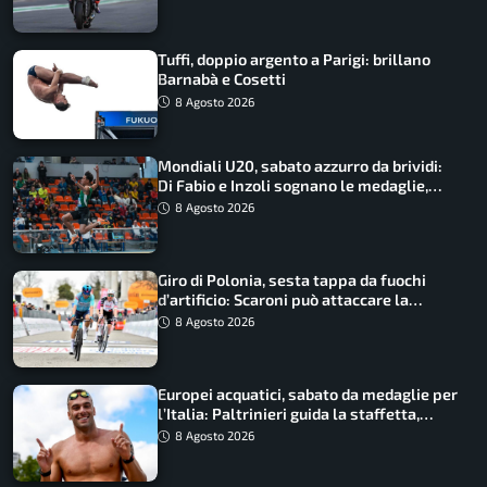
Tuffi, doppio argento a Parigi: brillano
Barnabà e Cosetti
8 Agosto 2026
Mondiali U20, sabato azzurro da brividi:
Di Fabio e Inzoli sognano le medaglie,
Castellani e Succo in finale
8 Agosto 2026
Giro di Polonia, sesta tappa da fuochi
d’artificio: Scaroni può attaccare la
maglia di Lemmen
8 Agosto 2026
Europei acquatici, sabato da medaglie per
l’Italia: Paltrinieri guida la staffetta,
Barnabà sogna l’oro dalle grandi altezze
8 Agosto 2026