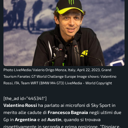
Photo LiveMedia/Valerio Origo Monza, Italy, April 22, 2023, Grand
Tourism Fanatec GT World Challenge Europe Image shows: Valentino
Rossi, ITA, Team WRT (BMW M4 GT3) LiveMedia - World Copyright
[the_ad id=”445341″]
Valentino Rossi
ha parlato ai microfoni di
Sky Sport
in
merito alle cadute di
Francesco Bagnaia
negli ultimi due
Gp in
Argentina
e ad
Austin
, quando si trovava
rispettivamente in seconda e prima posizione.
“Dispiace,