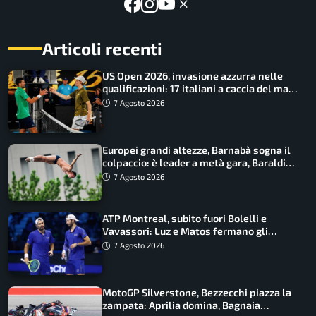
Articoli recenti
US Open 2026, invasione azzurra nelle
qualificazioni: 17 italiani a caccia del main
draw
7 Agosto 2026
Europei grandi altezze, Barnabà sogna il
colpaccio: è leader a metà gara, Baraldi
ancora in corsa
7 Agosto 2026
ATP Montreal, subito fuori Bolelli e
Vavassori: Luz e Matos fermano gli
azzurri
7 Agosto 2026
MotoGP Silverstone, Bezzecchi piazza la
zampata: Aprilia domina, Bagnaia