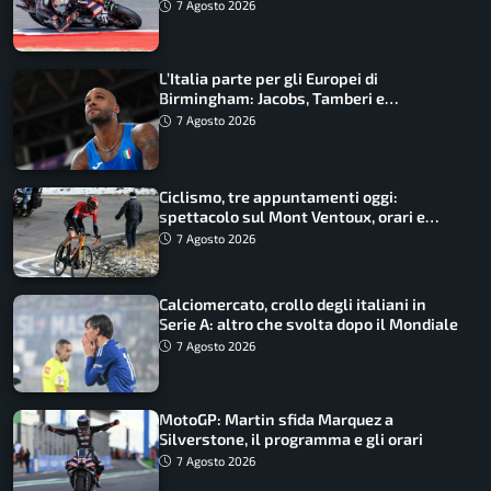
costretto al Q1
7 Agosto 2026
L’Italia parte per gli Europei di
Birmingham: Jacobs, Tamberi e
Battocletti guidano una spedizione
7 Agosto 2026
record
Ciclismo, tre appuntamenti oggi:
spettacolo sul Mont Ventoux, orari e
come vederli
7 Agosto 2026
Calciomercato, crollo degli italiani in
Serie A: altro che svolta dopo il Mondiale
7 Agosto 2026
MotoGP: Martin sfida Marquez a
Silverstone, il programma e gli orari
7 Agosto 2026