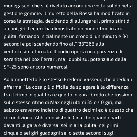
monegasco, che si è rivelato ancora una volta solido nella
gestione gomme. Il muretto della Rossa ha modificato in
corsa la strategia, decidendo di allungare il primo stint di
alcuni giri. Leclerc ha dimostrato un buon ritmo in aria
pulita, firmando inizialmente un crono di un minuto e 34
secondi e poi scendendo fino all’1’33”368 alla
ventottesima tornata. Il podio riporta una parvenza di
serenità nel box Ferrari, ma i dubbi sul potenziale della
SF-25 sono ancora numerosi.
Ad ammetterlo è lo stesso Frederic Vasseur, che a Jeddah
afferma:
“La cosa più difficile da spiegare è la differenza
tra il ritmo in qualifica e quello in gara. Credo che fossimo
sullo stesso ritmo di Max negli ultimi 35 o 40 giri, ma
sabato eravamo indietro di quattro decimi ed è questo che
ci condiziona. Abbiamo visto in Cina che quando parti
davanti la gara è diversa, sei in aria pulita, nei primi
cinque o sei giri guadagni sei o sette secondi sugli