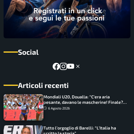
Social
Articoli recenti
Mondiali U20, Doualla: “C’era aria
pesante, davano le mascherine! Finale?
Non ho nulla da perdere”
6 Agosto 2026
Tutto l’orgoglio di Barelli: “L’Italia ha
scritto la storia”