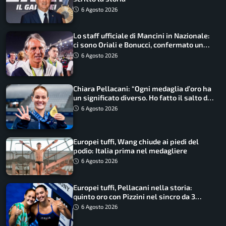
6 Agosto 2026
Lo staff ufficiale di Mancini in Nazionale:
ci sono Oriali e Bonucci, confermato un
ritorno
6 Agosto 2026
Chiara Pellacani: “Ogni medaglia d’oro ha
un significato diverso. Ho fatto il salto di
qualità”
6 Agosto 2026
Europei tuffi, Wang chiude ai piedi del
podio: Italia prima nel medagliere
6 Agosto 2026
Europei tuffi, Pellacani nella storia:
quinto oro con Pizzini nel sincro da 3
metri
6 Agosto 2026