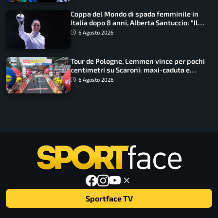
Coppa del Mondo di spada femminile in
Italia dopo 8 anni, Alberta Santuccio: “Il
lavoro dà sempre i suoi frutti”
6 Agosto 2026
Tour de Pologne, Lemmen vince per pochi
centimetri su Scaroni: maxi-caduta e
tappa accorciata
6 Agosto 2026
Sportface TV