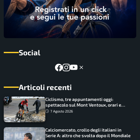
Social
Articoli recenti
Ciclismo, tre appuntamenti oggi:
spettacolo sul Mont Ventoux, orari e
come vederli
7 Agosto 2026
Calciomercato, crollo degli italiani in
Serie A: altro che svolta dopo il Mondiale