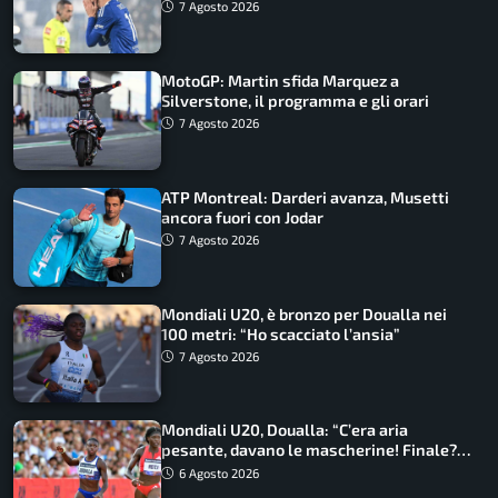
7 Agosto 2026
MotoGP: Martin sfida Marquez a
Silverstone, il programma e gli orari
7 Agosto 2026
ATP Montreal: Darderi avanza, Musetti
ancora fuori con Jodar
7 Agosto 2026
Mondiali U20, è bronzo per Doualla nei
100 metri: “Ho scacciato l’ansia”
7 Agosto 2026
Mondiali U20, Doualla: “C’era aria
pesante, davano le mascherine! Finale?
Non ho nulla da perdere”
6 Agosto 2026