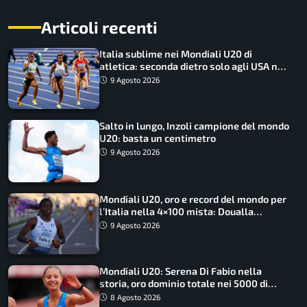
Articoli recenti
Italia sublime nei Mondiali U20 di
atletica: seconda dietro solo agli USA nel
medagliere
9 Agosto 2026
Salto in lungo, Inzoli campione del mondo
U20: basta un centimetro
9 Agosto 2026
Mondiali U20, oro e record del mondo per
l’Italia nella 4×100 mista: Doualla
straordinaria
9 Agosto 2026
Mondiali U20: Serena Di Fabio nella
storia, oro dominio totale nei 5000 di
marcia
8 Agosto 2026