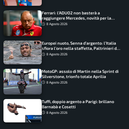
Ferrari: l’ADUO2 non basterà a
raggiungere Mercedes, novità per la
Macarena
8 Agosto 2026
Europei nuoto, Senna d’argento: l’Italia
sfiora l’oro nella staffetta, Paltrinieri da
urlo, il bilancio azzurro
8 Agosto 2026
MotoGP: assolo di Martin nella Sprint di
Silverstone, trionfo totale Aprilia
8 Agosto 2026
Tuffi, doppio argento a Parigi: brillano
Barnabà e Cosetti
8 Agosto 2026