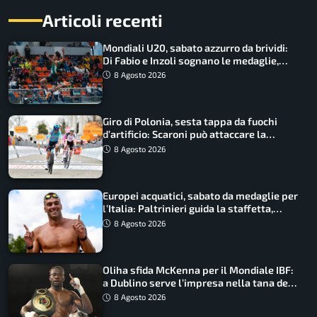
Articoli recenti
Mondiali U20, sabato azzurro da brividi:
Di Fabio e Inzoli sognano le medaglie,
Castellani e Succo in finale
8 Agosto 2026
Giro di Polonia, sesta tappa da fuochi
d’artificio: Scaroni può attaccare la
maglia di Lemmen
8 Agosto 2026
Europei acquatici, sabato da medaglie per
l’Italia: Paltrinieri guida la staffetta,
Barnabà sogna l’oro dalle grandi altezze
8 Agosto 2026
Oliha sfida McKenna per il Mondiale IBF:
a Dublino serve l’impresa nella tana del
lupo
8 Agosto 2026