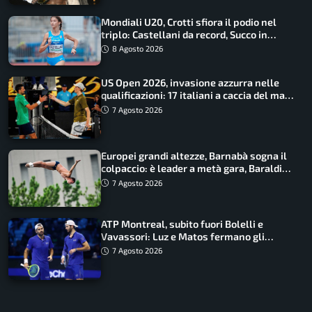
Mondiali U20, Crotti sfiora il podio nel
triplo: Castellani da record, Succo in
finale
8 Agosto 2026
US Open 2026, invasione azzurra nelle
qualificazioni: 17 italiani a caccia del main
draw
7 Agosto 2026
Europei grandi altezze, Barnabà sogna il
colpaccio: è leader a metà gara, Baraldi
ancora in corsa
7 Agosto 2026
ATP Montreal, subito fuori Bolelli e
Vavassori: Luz e Matos fermano gli
azzurri
7 Agosto 2026