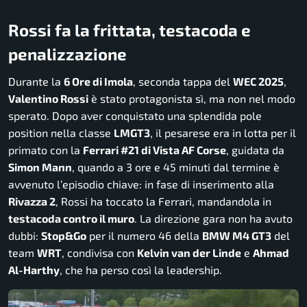
Rossi fa la frittata, testacoda e
penalizzazione
Durante la
6 Ore di Imola
, seconda tappa del
WEC 2025
,
Valentino Rossi
è stato protagonista sì, ma non nel modo
sperato. Dopo aver conquistato una splendida pole
position nella classe
LMGT3
, il pesarese era in lotta per il
primato con la
Ferrari #21 di Vista AF Corse
, guidata da
Simon Mann
, quando a 3 ore e 45 minuti dal termine è
avvenuto l’episodio chiave: in fase di inserimento alla
Rivazza 2
, Rossi ha toccato la Ferrari, mandandola in
testacoda contro il muro
. La direzione gara non ha avuto
dubbi:
Stop&Go
per il numero 46 della
BMW M4 GT3
del
team
WRT
, condivisa con
Kelvin van der Linde
e
Ahmad
Al-Harthy
, che ha perso così la leadership.