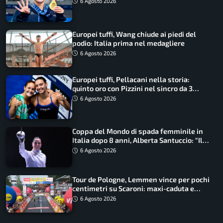
6 Agosto 2026
Europei tuffi, Wang chiude ai piedi del
podio: Italia prima nel medagliere
6 Agosto 2026
Europei tuffi, Pellacani nella storia:
quinto oro con Pizzini nel sincro da 3
metri
6 Agosto 2026
Coppa del Mondo di spada femminile in
Italia dopo 8 anni, Alberta Santuccio: “Il
lavoro dà sempre i suoi frutti”
6 Agosto 2026
Tour de Pologne, Lemmen vince per pochi
centimetri su Scaroni: maxi-caduta e
tappa accorciata
6 Agosto 2026