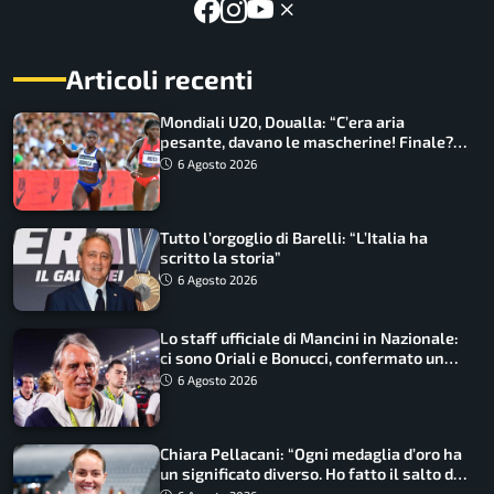
Articoli recenti
Mondiali U20, Doualla: “C’era aria
pesante, davano le mascherine! Finale?
Non ho nulla da perdere”
6 Agosto 2026
Tutto l’orgoglio di Barelli: “L’Italia ha
scritto la storia”
6 Agosto 2026
Lo staff ufficiale di Mancini in Nazionale:
ci sono Oriali e Bonucci, confermato un
ritorno
6 Agosto 2026
Chiara Pellacani: “Ogni medaglia d’oro ha
un significato diverso. Ho fatto il salto di
qualità”