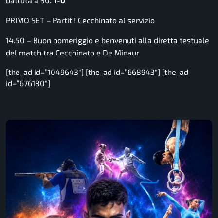
battuta a 30.
1-0
PRIMO SET – Partiti! Cecchinato al servizio
14.50 – Buon pomeriggio e benvenuti alla diretta testuale
del match tra Cecchinato e De Minaur
[the_ad id=”1049643″] [the_ad id=”668943″] [the_ad
id=”676180″]