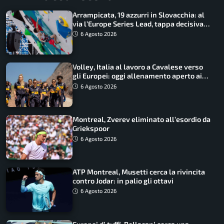
Arrampicata, 19 azzurri in Slovacchia: al
via l’Europe Series Lead, tappa decisiva
per la Speed
6 Agosto 2026
Volley, Italia al lavoro a Cavalese verso
gli Europei: oggi allenamento aperto ai
tifosi
6 Agosto 2026
Montreal, Zverev eliminato all’esordio da
Griekspoor
6 Agosto 2026
ATP Montreal, Musetti cerca la rivincita
contro Jodar: in palio gli ottavi
6 Agosto 2026