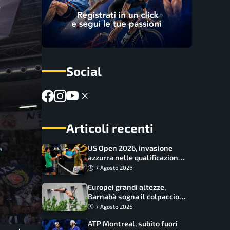
Social
Articoli recenti
US Open 2026, invasione
azzurra nelle qualificazioni:
17 italiani a caccia del main
7 Agosto 2026
draw
Europei grandi altezze,
Barnabà sogna il colpaccio:
è leader a metà gara, Baraldi
7 Agosto 2026
ancora in corsa
ATP Montreal, subito fuori