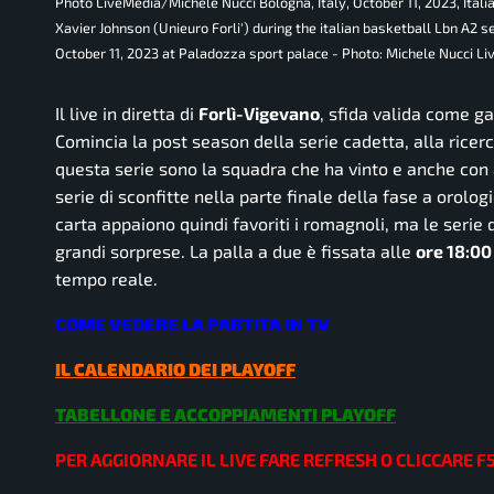
Photo LiveMedia/Michele Nucci Bologna, Italy, October 11, 2023, Ita
Xavier Johnson (Unieuro Forli') during the italian basketball Lbn A2 s
October 11, 2023 at Paladozza sport palace - Photo: Michele Nucci L
Il live in diretta di
Forlì-Vigevano
, sfida valida come ga
Comincia la post season della serie cadetta, alla ricer
questa serie sono la squadra che ha vinto e anche con 
serie di sconfitte nella parte finale della fase a orolo
carta appaiono quindi favoriti i romagnoli, ma le serie
grandi sorprese. La palla a due è fissata alle
ore 18:00
tempo reale.
COME VEDERE LA PARTITA IN TV
IL CALENDARIO DEI PLAYOFF
TABELLONE E ACCOPPIAMENTI PLAYOFF
PER AGGIORNARE IL LIVE FARE REFRESH O CLICCARE F