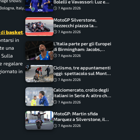
 Image shows:
Bolelli e Vavassori: Luz e
Matos fermano gli azzurri
Bologna, Italy,
7 Agosto 2026
MotoGP Silverstone,
Bezzecchi piazza la
zampata: Aprilia domina,
di
basket
.
7 Agosto 2026
Bagnaia costretto al Q1
ntarsi in
L’Italia parte per gli Europei
nte una
di Birmingham: Jacobs,
Tamberi e Battocletti
 Sulla
7 Agosto 2026
guidano una spedizione
re regalare
record
Ciclismo, tre appuntamenti
giornato in
oggi: spettacolo sul Mont
Ventoux, orari e come
7 Agosto 2026
vederli
Calciomercato, crollo degli
italiani in Serie A: altro che
svolta dopo il Mondiale
7 Agosto 2026
MotoGP: Martin sfida
Marquez a Silverstone, il
programma e gli orari
7 Agosto 2026