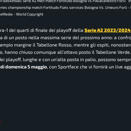
lian Basketball Serie A2 Men match Fortitudo Bologna vs Pallacanestro Forl√¨
eries championship match Fortitudo Flats services Bologna Vs. Unieuro Forli - 
iveMedia - World Copyright
ra-1 dei quarti di finale dei playoff della
Serie A2 2023/2024
ca di un posto nella massima serie del prossimo anno: a confro
ampio margine il Tabellone Rosso, mentre gli ospiti, nonosta
gio, hanno chiuso comunque all’ottavo posto il Tabellone Verde.
 dei playoff, lunghe e con un’alta posta in palio, possono semp
 di domenica 5 maggio
, con Sportface che vi fornirà un live ag
5