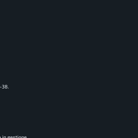
-38.
 in gestione.