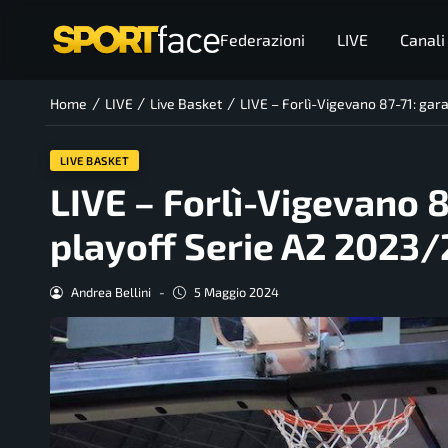
Federazioni
LIVE
Canali
/
/
/
Home
LIVE
Live Basket
LIVE – Forlì-Vigevano 87-71: gar
LIVE BASKET
LIVE – Forlì-Vigevano 87
playoff Serie A2 2023
Andrea Bellini
-
5 Maggio 2024