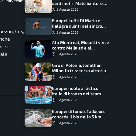
ws: italy team
dai 3 metri. Male Santoro,
Wesemann si prende l’oro
5 Agosto 2026
Europei, tuffi: Di Maria e
Pelligra quinti nel sincro
ezon, City,
misto. Oro all’Ucraina
5 Agosto 2026
Anche
Atp Montreal, Musetti vince
e, si
contro Meija ed è ai
sedicesimi
uale
5 Agosto 2026
Giro di Polonia, Jonathan
Milan fa tris: terza vittoria
consecutiva e primato
5 Agosto 2026
rafforzato
Europei nuoto artistico,
Italia di bronzo nel team
acrobatic: terzo podio
5 Agosto 2026
consecutivo
Europei di fondo, Taddeucci
concede il bis nella 5 km:
oro azzurro, Pozzobon
5 Agosto 2026
bronzo