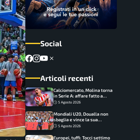
Social
Articoli recenti
Calciomercato, Molina torna
in Serie A: affare fatto a
cifre sorprendenti
5 Agosto 2026
Mondiali U20, Doualla non
sbaglia e vince la sua
batteria sui 100 metri:
5 Agosto 2026
quando si disputano le finali
Europei, tuffi: Tocci settimo