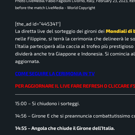
Photo LiveMedia/Fabio Fagiolini Livorno, Italy, February 23, 2023, I
before the match LiveMedia - World Copyright
[the_ad id=”445341″]
La diretta live del sorteggio dei gironi dei
Mondiali di
nelle Filippine, si terrà la cerimonia che delineerà le 
l’Italia parteciperà alla caccia al trofeo più prestigioso 
dividerà anche tra Giappone e Indonesia. Si comincia all
aggiornata.
COME SEGUIRE LA CERIMONIA IN TV
PER AGGIORNARE IL LIVE FARE REFRESH O CLICCARE F
15:00 – Si chiudono i sorteggi.
14:56 – Girone E che si preannuncia combattutissimo c
14:55 – Angola che chiude il Girone dell’Italia.