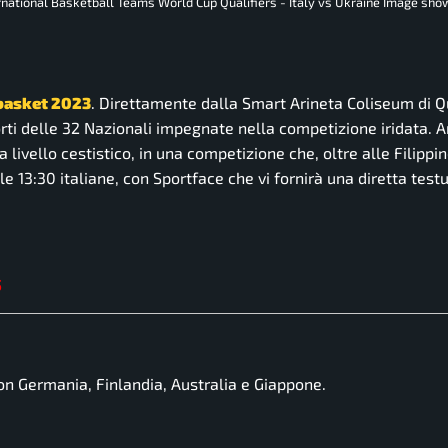
ternational Basketball Teams World Cup Qualifiers - Italy vs Ukraine Image sho
 basket 2023
. Direttamente dalla Smart Arineta Coliseum di Qu
sorti delle 32 Nazionali impegnate nella competizione iridata. 
a livello cestistico, in una competizione che, oltre alle Filippin
e 13:30 italiane, con Sportface che vi fornirà una diretta test
5
on Germania, Finlandia, Australia e Giappone.