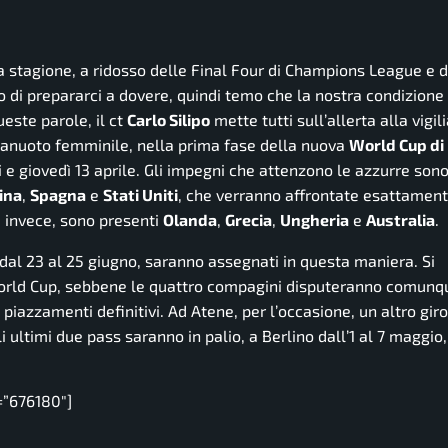
 stagione, a ridosso delle Final Four di Champions League e de
o di prepararci a dovere, quindi temo che la nostra condizione
ueste parole, il ct
Carlo Silipo
mette tutti sull’allerta alla vigil
allanuoto femminile, nella prima fase della nuova
World Cup di
i e giovedì 13 aprile. Gli impegni che attenzono le azzurre son
ina
,
Spagna
e
Stati Uniti
, che verranno affrontate esattament
, invece, sono presenti
Olanda
,
Grecia
,
Ungheria
e
Australia
.
 dal 23 al 25 giugno, saranno assegnati in questa maniera. Si
World Cup, sebbene le quattro compagini disputeranno comunq
i piazzamenti definitivi. Ad Atene, per l’occasione, un altro gir
li ultimi due pass saranno in palio, a Berlino dall’1 al 7 maggio
=”676180″]