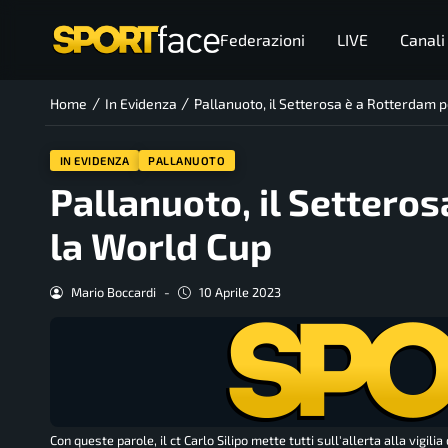
Federazioni
LIVE
Canali
/
/
Home
In Evidenza
Pallanuoto, il Setterosa è a Rotterdam 
IN EVIDENZA
PALLANUOTO
Pallanuoto, il Settero
la World Cup
Mario Boccardi
-
10 Aprile 2023
Con queste parole, il ct Carlo Silipo mette tutti sull'allerta alla vigi