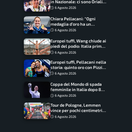
in Nazionale: ci sono Oriali e
Bonucci, confermato un
6 Agosto 2026
ritorno
Chiara Pellacani: “Ogni
medaglia d’oro ha un
significato diverso. Ho fatto
6 Agosto 2026
il salto di qualità”
Europei tuffi, Wang chiude ai
piedi del podio: Italia prima
nel medagliere
6 Agosto 2026
Europei tuffi, Pellacani nella
storia: quinto oro con Pizzini
nel sincro da 3 metri
6 Agosto 2026
Coppa del Mondo di spada
femminile in Italia dopo 8
anni, Alberta Santuccio: “Il
6 Agosto 2026
lavoro dà sempre i suoi
Tour de Pologne, Lemmen
frutti”
vince per pochi centimetri
su Scaroni: maxi-caduta e
6 Agosto 2026
tappa accorciata