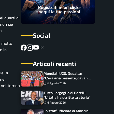
i quarti di
 non sia
ia
Social
o molto
e in
Articoli recenti
ue la
Mondiali U20, Doualla:
“C’era aria pesante, davano
one
le mascherine! Finale? Non
6 Agosto 2026
, nel torneo
ho nulla da perdere”
Tutto l’orgoglio di Barelli:
“L’Italia ha scritto la storia”
6 Agosto 2026
Lo staff ufficiale di Mancini