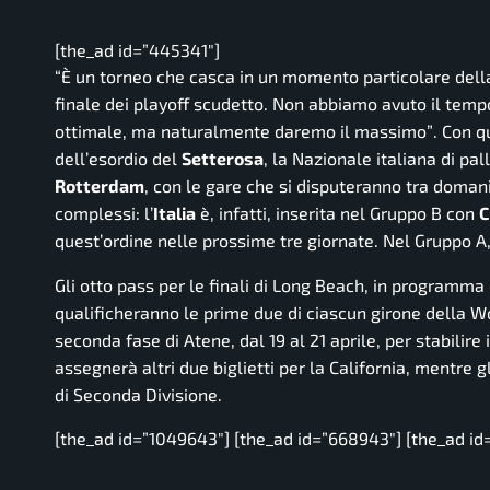
[the_ad id=”445341″]
“È un torneo che casca in un momento particolare della
finale dei playoff scudetto. Non abbiamo avuto il temp
ottimale, ma naturalmente daremo il massimo”
. Con q
dell’esordio del
Setterosa
, la Nazionale italiana di p
Rotterdam
, con le gare che si disputeranno tra doman
complessi: l’
Italia
è, infatti, inserita nel Gruppo B con
C
quest’ordine nelle prossime tre giornate. Nel Gruppo A
Gli otto pass per le finali di Long Beach, in programma
qualificheranno le prime due di ciascun girone della 
seconda fase di Atene, dal 19 al 21 aprile, per stabilire 
assegnerà altri due biglietti per la California, mentre g
di Seconda Divisione.
[the_ad id=”1049643″] [the_ad id=”668943″] [the_ad id