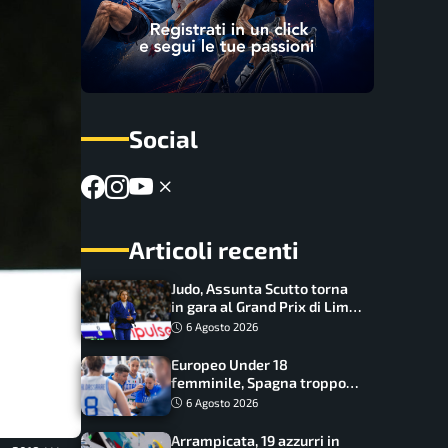
Social
Articoli recenti
Judo, Assunta Scutto torna
in gara al Grand Prix di Lima:
17 azzurri convocati
6 Agosto 2026
Europeo Under 18
femminile, Spagna troppo
forte: Italia battuta 95-41,
6 Agosto 2026
ora si gioca il Mondiale
Arrampicata, 19 azzurri in