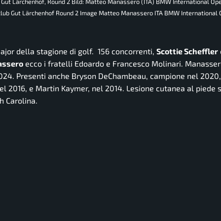
b Gut Lärchenhof, Round 2 Bild: Matteo Manassero (ITA) BMW International Op
club Gut Lärchenhof Round 2 Image Matteo Manassero ITA BMW International
Major della stagione di golf. 156 concorrenti,
Scottie Scheffler
assero
ecco i fratelli Edoardo e Francesco Molinari. Manasser
igi 2024. Presenti anche Bryson DeChambeau, campione nel 2020
el 2016, e Martin Kaymer, nel 2014. Lesione cutanea al piede s
h Carolina.