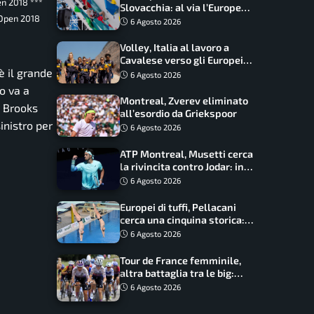
en 2018 ***
Slovacchia: al via l’Europe
 Open 2018
Series Lead, tappa decisiva
6 Agosto 2026
per la Speed
Volley, Italia al lavoro a
Cavalese verso gli Europei:
è il grande
oggi allenamento aperto ai
6 Agosto 2026
tifosi
o va a
Montreal, Zverev eliminato
, Brooks
all’esordio da Griekspoor
inistro per
6 Agosto 2026
ATP Montreal, Musetti cerca
la rivincita contro Jodar: in
palio gli ottavi
6 Agosto 2026
Europei di tuffi, Pellacani
cerca una cinquina storica:
Conte e Wang sfidano la
6 Agosto 2026
piattaforma
Tour de France femminile,
altra battaglia tra le big:
Longo Borghini sogna il
6 Agosto 2026
colpo