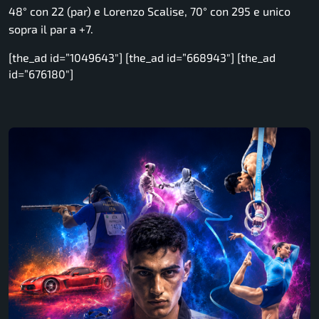
48° con 22 (par) e Lorenzo Scalise, 70° con 295 e unico
sopra il par a +7.
[the_ad id=”1049643″] [the_ad id=”668943″] [the_ad
id=”676180″]