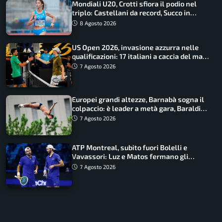
Mondiali U20, Crotti sfiora il podio nel
triplo: Castellani da record, Succo in
finale
8 Agosto 2026
US Open 2026, invasione azzurra nelle
qualificazioni: 17 italiani a caccia del main
draw
7 Agosto 2026
Europei grandi altezze, Barnabà sogna il
colpaccio: è leader a metà gara, Baraldi
ancora in corsa
7 Agosto 2026
ATP Montreal, subito fuori Bolelli e
Vavassori: Luz e Matos fermano gli
azzurri
7 Agosto 2026