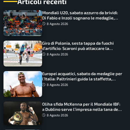
Articoli recenti
Mondiali U20, sabato azzurro da brividi:
Di Fabio e Inzoli sognano le medaglie,
Castellani e Succo in finale
8 Agosto 2026
Giro di Polonia, sesta tappa da fuochi
d’artificio: Scaroni può attaccare la
maglia di Lemmen
8 Agosto 2026
Europei acquatici, sabato da medaglie per
l’Italia: Paltrinieri guida la staffetta,
Barnabà sogna l’oro dalle grandi altezze
8 Agosto 2026
Oliha sfida McKenna per il Mondiale IBF:
a Dublino serve l’impresa nella tana del
lupo
8 Agosto 2026