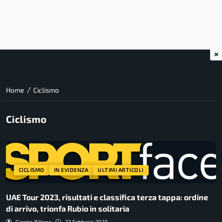
×
/
Home
Ciclismo
Ciclismo
CICLISMO
IN EVIDENZA
ULTIMI ARTICOLI
UAE Tour 2023, risultati e classifica terza tappa: ordine
di arrivo, trionfa Rubio in solitaria
Giorgio Billone
22 Febbraio 2023