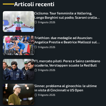
Articoli recenti
Ciclismo: Tour femminile a Vollering,
Longo Borghini sul podio; Scaroni crolla
in Polonia
9 Agosto 2026
Triathlon: due medaglie ad Asuncion:
Angelica Prestia e Beatrice Mallozzi sul
podio
9 Agosto 2026
F1, mercato piloti: Perez e Sainz cambiano
scuderia, Verstappen scuote la Red Bull
9 Agosto 2026
Sinner, problema al ginocchio: le ultime
in vista di Cincinnati e US Open
9 Agosto 2026