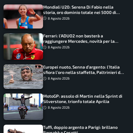
Mondiali U20: Serena Di Fabio nella
storia, oro dominio totale nei 5000 di
marcia
8 Agosto 2026
Ferrari: l’ADUO2 non basterà a
raggiungere Mercedes, novità per la
Macarena
8 Agosto 2026
Europei nuoto, Senna d’argento: l’Italia
sfiora l’oro nella staffetta, Paltrinieri da
urlo, il bilancio azzurro
8 Agosto 2026
MotoGP: assolo di Martin nella Sprint di
Silverstone, trionfo totale Aprilia
8 Agosto 2026
Tuffi, doppio argento a Parigi: brillano
Barnabà e Cosetti