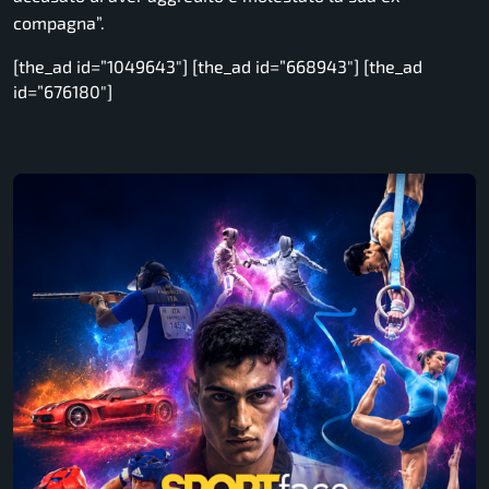
compagna”.
[the_ad id=”1049643″] [the_ad id=”668943″] [the_ad
id=”676180″]