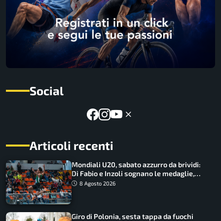
Social
Articoli recenti
Mondiali U20, sabato azzurro da brividi:
Di Fabio e Inzoli sognano le medaglie,
Castellani e Succo in finale
8 Agosto 2026
Giro di Polonia, sesta tappa da fuochi