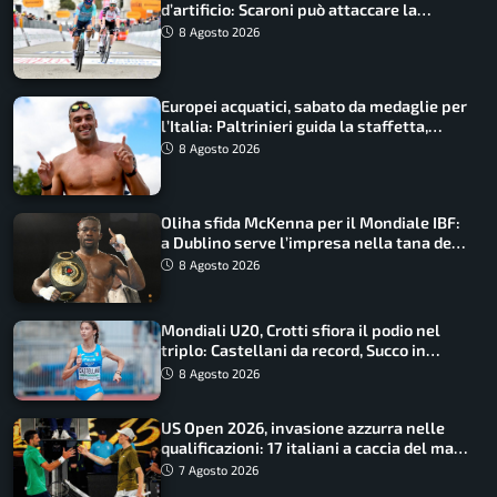
d’artificio: Scaroni può attaccare la
maglia di Lemmen
8 Agosto 2026
Europei acquatici, sabato da medaglie per
l’Italia: Paltrinieri guida la staffetta,
Barnabà sogna l’oro dalle grandi altezze
8 Agosto 2026
Oliha sfida McKenna per il Mondiale IBF:
a Dublino serve l’impresa nella tana del
lupo
8 Agosto 2026
Mondiali U20, Crotti sfiora il podio nel
triplo: Castellani da record, Succo in
finale
8 Agosto 2026
US Open 2026, invasione azzurra nelle
qualificazioni: 17 italiani a caccia del main
draw
7 Agosto 2026