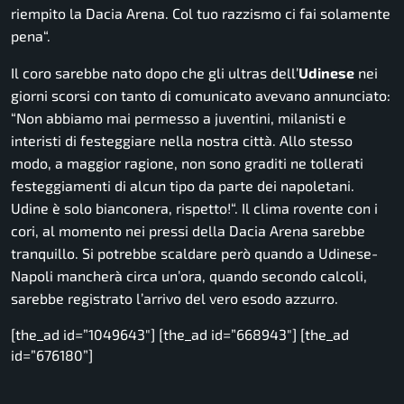
riempito la Dacia Arena. Col tuo razzismo ci fai solamente
pena
“.
Il coro sarebbe nato dopo che gli ultras dell’
Udinese
nei
giorni scorsi con tanto di comunicato avevano annunciato:
“
Non abbiamo mai permesso a juventini, milanisti e
interisti di festeggiare nella nostra città. Allo stesso
modo, a maggior ragione, non sono graditi ne tollerati
festeggiamenti di alcun tipo da parte dei napoletani.
Udine è solo bianconera, rispetto!
“. Il clima rovente con i
cori, al momento nei pressi della Dacia Arena sarebbe
tranquillo. Si potrebbe scaldare però quando a Udinese-
Napoli mancherà circa un’ora, quando secondo calcoli,
sarebbe registrato l’arrivo del vero esodo azzurro.
[the_ad id=”1049643″] [the_ad id=”668943″] [the_ad
id=”676180”]