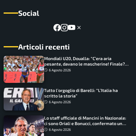
Social
Articoli recenti
Mondiali U20, Doualla: “C’era aria
pesante, davano le mascherine! Finale?
Non ho nulla da perdere”
6 Agosto 2026
Tutto l’orgoglio di Barelli: “L’Italia ha
scritto la storia”
6 Agosto 2026
Lo staff ufficiale di Mancini in Nazionale:
ci sono Oriali e Bonucci, confermato un
ritorno
6 Agosto 2026