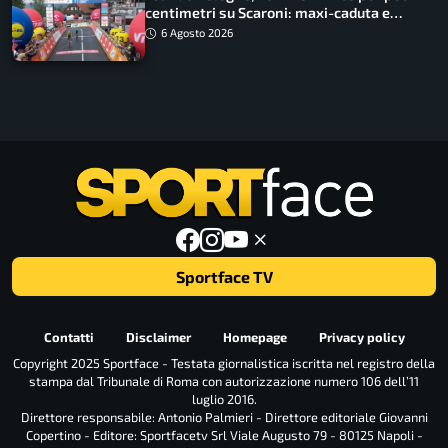
centimetri su Scaroni: maxi-caduta e
tappa accorciata
6 Agosto 2026
Sportface TV
Contatti
Disclaimer
Homepage
Privacy policy
Copyright 2025 Sportface - Testata giornalistica iscritta nel registro della
stampa dal Tribunale di Roma con autorizzazione numero 106 dell’11
luglio 2016.
Direttore responsabile: Antonio Palmieri - Direttore editoriale Giovanni
Copertino - Editore: Sportfacetv Srl Viale Augusto 79 - 80125 Napoli -