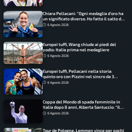
Chiara Pellacani: “Ogni medaglia d’oro ha
un significato diverso. Ho fatto il salto di
qualità”
6 Agosto 2026
Europei tuffi, Wang chiude ai piedi del
podio: Italia prima nel medagliere
6 Agosto 2026
Europei tuffi, Pellacani nella storia:
quinto oro con Pizzini nel sincro da 3
metri
6 Agosto 2026
Coppa del Mondo di spada femminile in
Italia dopo 8 anni, Alberta Santuccio: “Il
lavoro dà sempre i suoi frutti”
6 Agosto 2026
Tour de Pologne, Lemmen vince per pochi