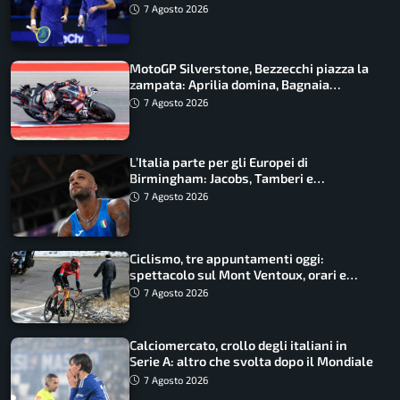
azzurri
7 Agosto 2026
MotoGP Silverstone, Bezzecchi piazza la
zampata: Aprilia domina, Bagnaia
costretto al Q1
7 Agosto 2026
L’Italia parte per gli Europei di
Birmingham: Jacobs, Tamberi e
Battocletti guidano una spedizione
7 Agosto 2026
record
Ciclismo, tre appuntamenti oggi:
spettacolo sul Mont Ventoux, orari e
come vederli
7 Agosto 2026
Calciomercato, crollo degli italiani in
Serie A: altro che svolta dopo il Mondiale
7 Agosto 2026