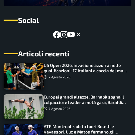
Social
Articoli recenti
US Open 2026, invasione azzurra nelle
qualificazioni: 17 italiani a caccia del main
draw
7 Agosto 2026
Europei grandi altezze, Barnabà sogna il
colpaccio: è leader a metà gara, Baraldi
ancora in corsa
7 Agosto 2026
ATP Montreal, subito fuori Bolelli e
Vavassori: Luz e Matos fermano gli