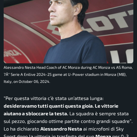
Alessandro Nesta Head Coach of AC Monza during AC Monza vs AS Roma,
7Â° Serie A Enilive 2024-25 game at U-Power stadium in Monza (MB),
Italy, on October 06, 2024.
“Per questa vittoria c’è stata un’attesa lunga:
desideravamo tutti quanti questa gioia. Le vittorie
aiutano a sbloccare la testa.
La squadra è sempre stata
sul pezzo, giocando ottime partite contro grandi squadre”
.
Lo ha dichiarato
Alessandro Nesta
ai microfoni di
Sky
Sport
dopo la vittoria in trasferta del suo
Monza
per 0-3