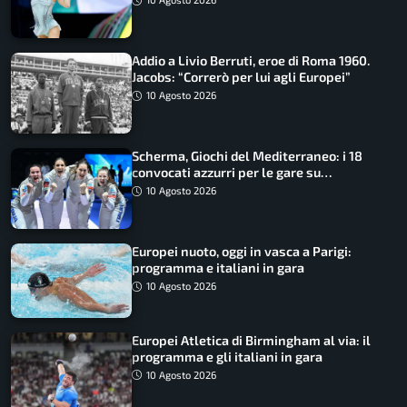
Addio a Livio Berruti, eroe di Roma 1960.
Jacobs: “Correrò per lui agli Europei”
10 Agosto 2026
Scherma, Giochi del Mediterraneo: i 18
convocati azzurri per le gare su
SportFaceTV
10 Agosto 2026
Europei nuoto, oggi in vasca a Parigi:
programma e italiani in gara
10 Agosto 2026
Europei Atletica di Birmingham al via: il
programma e gli italiani in gara
10 Agosto 2026