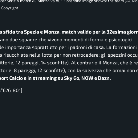
soccer Serie A match AC Monza vs ACF Fiorentina Image shows: the team (AC Mo
 Copyright
 la sfida tra Spezia e Monza, match valido per la 32esima gior
ontano due squadre che vivono momenti di forma e psicologici
e importanza soprattutto per i padroni di casa. La formazioni 
a risucchiata nella lotta per non retrocedere: gli spezzini occu
ttorie, 12 pareggi, 14 sconfitte). Al contrario il Monza, che è 
torie, 8 pareggi, 12 sconfitte), con la salvezza che ormai non è
port Calcio e in streaming su Sky Go, NOW e Dazn.
=”676180″]