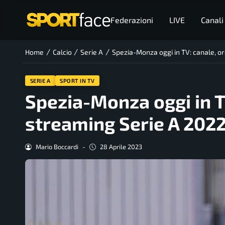
Federazioni
LIVE
Canali
/
/
/
Home
Calcio
Serie A
Spezia-Monza oggi in TV: canale, o
SERIE A
SPORT IN TV
Spezia-Monza oggi in TV
streaming Serie A 202
Mario Boccardi
-
28 Aprile 2023