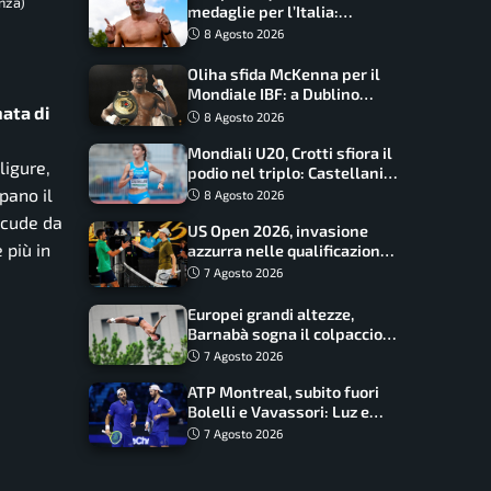
nza)
medaglie per l’Italia:
Paltrinieri guida la staffetta,
8 Agosto 2026
Barnabà sogna l’oro dalle
grandi altezze
Oliha sfida McKenna per il
Mondiale IBF: a Dublino
nata di
serve l’impresa nella tana
8 Agosto 2026
del lupo
Mondiali U20, Crotti sfiora il
ligure,
podio nel triplo: Castellani
da record, Succo in finale
pano il
8 Agosto 2026
recude da
US Open 2026, invasione
 più in
azzurra nelle qualificazioni:
17 italiani a caccia del main
7 Agosto 2026
draw
Europei grandi altezze,
Barnabà sogna il colpaccio:
è leader a metà gara, Baraldi
7 Agosto 2026
ancora in corsa
ATP Montreal, subito fuori
Bolelli e Vavassori: Luz e
Matos fermano gli azzurri
7 Agosto 2026