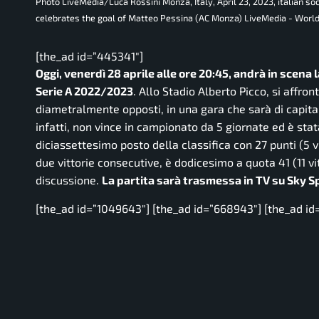
Photo LiveMedia/Luca Rossini Monza, Italy, April 23, 2023, italian 
celebrates the goal of Matteo Pessina (AC Monza) LiveMedia - World
[the_ad id=”445341″]
Oggi, venerdì 28 aprile alle ore 20:45, andrà in scena
Serie A 2022/2023
. Allo Stadio Alberto Picco, si affr
diametralmente opposti, in una gara che sarà di capital
infatti, non vince in campionato da 5 giornate ed è stat
diciassettesimo posto della classifica con 27 punti (5 vi
due vittorie consecutive, è dodicesimo a quota 41 (11 vit
discussione.
La partita sarà trasmessa in TV su Sky S
[the_ad id=”1049643″] [the_ad id=”668943″] [the_ad id