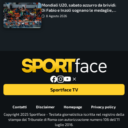
Mondiali U20, sabato azzurro da brividi:
Di Fabio e Inzoli sognano le medaglie,
Castellani e Succo in finale
8 Agosto 2026
Sportface TV
Contatti
Disclaimer
Homepage
Privacy policy
Copyright 2025 Sportface - Testata giornalistica iscritta nel registro della
stampa dal Tribunale di Roma con autorizzazione numero 106 dell’11
luglio 2016.