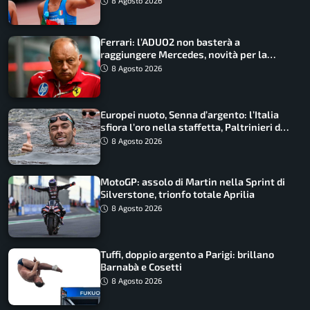
8 Agosto 2026
Ferrari: l’ADUO2 non basterà a
raggiungere Mercedes, novità per la
Macarena
8 Agosto 2026
Europei nuoto, Senna d’argento: l’Italia
sfiora l’oro nella staffetta, Paltrinieri da
urlo, il bilancio azzurro
8 Agosto 2026
MotoGP: assolo di Martin nella Sprint di
Silverstone, trionfo totale Aprilia
8 Agosto 2026
Tuffi, doppio argento a Parigi: brillano
Barnabà e Cosetti
8 Agosto 2026