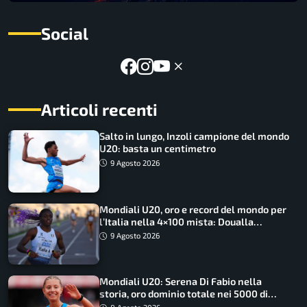
Social
Articoli recenti
Salto in lungo, Inzoli campione del mondo
U20: basta un centimetro
9 Agosto 2026
Mondiali U20, oro e record del mondo per
l’Italia nella 4×100 mista: Doualla
straordinaria
9 Agosto 2026
Mondiali U20: Serena Di Fabio nella
storia, oro dominio totale nei 5000 di
marcia