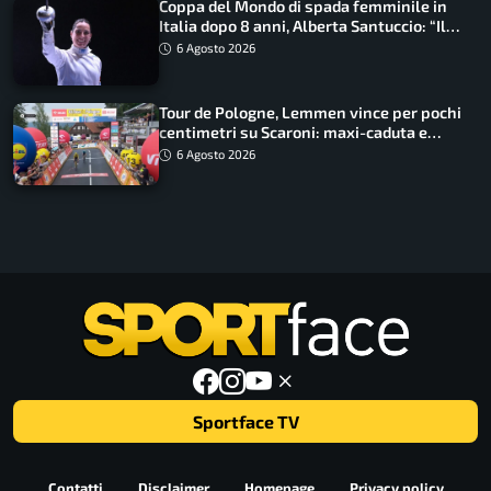
Coppa del Mondo di spada femminile in
Italia dopo 8 anni, Alberta Santuccio: “Il
lavoro dà sempre i suoi frutti”
6 Agosto 2026
Tour de Pologne, Lemmen vince per pochi
centimetri su Scaroni: maxi-caduta e
tappa accorciata
6 Agosto 2026
Sportface TV
Contatti
Disclaimer
Homepage
Privacy policy