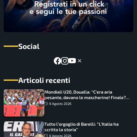
Social
Articoli recenti
Mondiali U20, Doualla: “C’era aria
pesante, davano le mascherine! Finale?
Non ho nulla da perdere”
6 Agosto 2026
Tutto l’orgoglio di Barelli: “L’Italia ha
scritto la storia”
6 Agosto 2026