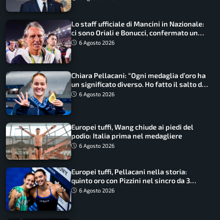
Lo staff ufficiale di Mancini in Nazionale:
ci sono Oriali e Bonucci, confermato un
ritorno
6 Agosto 2026
Chiara Pellacani: “Ogni medaglia d’oro ha
un significato diverso. Ho fatto il salto di
qualità”
6 Agosto 2026
Europei tuffi, Wang chiude ai piedi del
podio: Italia prima nel medagliere
6 Agosto 2026
Europei tuffi, Pellacani nella storia:
quinto oro con Pizzini nel sincro da 3
metri
6 Agosto 2026